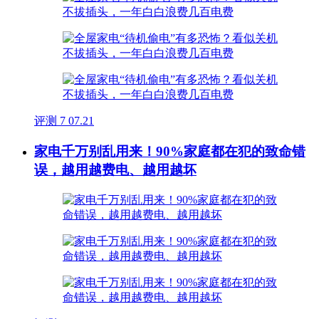
评测
7
07.21
家电千万别乱用来！90%家庭都在犯的致命错
误，越用越费电、越用越坏