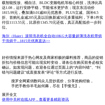
载智能投放、桶自洁、BLDC变频电机等核心科技，洗净比高
达1.08，运行安静平稳，节能省水更护衣；现京东活动价
1815.99元，叠加满0.01减80元优惠券、PLUS立减、国补8.5
折、首购礼金减205元及以旧换新减50元多重福利，下单1件实
付仅1113.55元，比原价1345.70元还低，真正高配低价一步到
位。
海尔（Haier）滚筒洗衣机全自动10KG大容量超薄洗衣机带烘
干洗烘干...
1815元
优惠直达>>
好价情报来源于热心网友及商家积极的爆料推荐，商品的促销
折扣与价格信息可能出现实时变动，请各位在购买前务必核实
确认。如发现问题，欢迎各位通过页面上的“内容纠错”、“纠
错与问题建议”或直接发表“评论”等方式进行反馈。
搜罗全网紧俏数码尖儿货抄底价，分享抢购经验，
手把手教你羊毛如何薅，尽在【手慢无】。
展开全文
使用中关村在线APP，查看更多精彩资讯