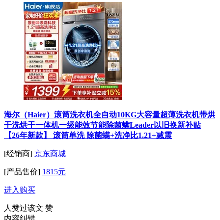
海尔（Haier）滚筒洗衣机全自动10KG大容量超薄洗衣机带烘
干洗烘干一体机一级能效节能除菌螨Leader以旧换新补贴
【26年新款】 滚筒单洗 除菌螨+洗净比1.21+减震
[经销商]
京东商城
[产品售价]
1815元
进入购买
人赞过该文
赞
内容纠错