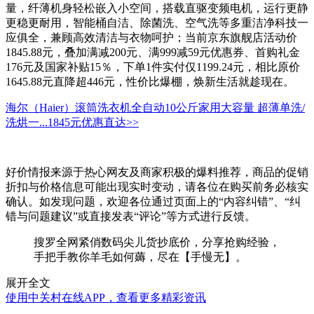
量，纤薄机身轻松嵌入小空间，搭载直驱变频电机，运行更静
更稳更耐用，智能桶自洁、除菌洗、空气洗等多重洁净科技一
应俱全，兼顾高效清洁与衣物呵护；当前京东旗舰店活动价
1845.88元，叠加满减200元、满999减59元优惠券、首购礼金
176元及国家补贴15％，下单1件实付仅1199.24元，相比原价
1645.88元直降超446元，性价比爆棚，焕新生活就趁现在。
海尔（Haier）滚筒洗衣机全自动10公斤家用大容量 超薄单洗/
洗烘一...
1845元
优惠直达>>
好价情报来源于热心网友及商家积极的爆料推荐，商品的促销
折扣与价格信息可能出现实时变动，请各位在购买前务必核实
确认。如发现问题，欢迎各位通过页面上的“内容纠错”、“纠
错与问题建议”或直接发表“评论”等方式进行反馈。
搜罗全网紧俏数码尖儿货抄底价，分享抢购经验，
手把手教你羊毛如何薅，尽在【手慢无】。
展开全文
使用中关村在线APP，查看更多精彩资讯