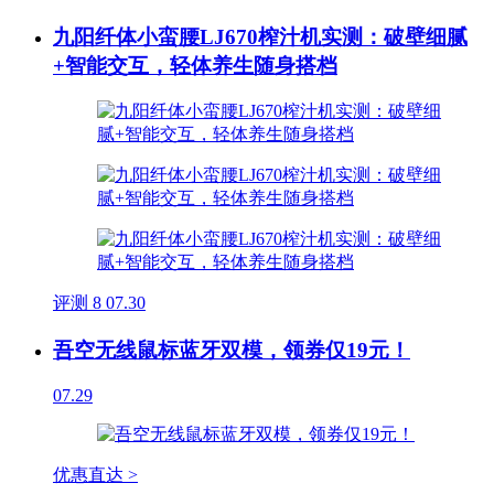
九阳纤体小蛮腰LJ670榨汁机实测：破壁细腻
+智能交互，轻体养生随身搭档
评测
8
07.30
吾空无线鼠标蓝牙双模，领券仅19元！
07.29
优惠直达 >