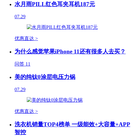
水月雨PILL红色耳夹耳机187元
07.29
优惠直达 >
为什么感觉苹果iPhone 11还有很多人去买？
问答
11
美的纯钛0涂层电压力锅
07.29
优惠直达 >
洗衣机销量TOP4榜单 一级能效+大容量+APP
智控