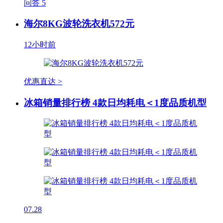
问答
5
海尔8KG波轮洗衣机572元
12小时前
优惠直达 >
冰箱销量排行榜 4款日均耗电＜1度品质机型
07.28