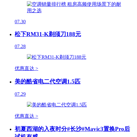
07.30
松下RM31-K剃须刀188元
07.28
优惠直达 >
美的酷省电二代空调1.5匹
07.29
优惠直达 >
初夏西湖的入夜时分#长沙#Mavic3置换Pro后
试机有感