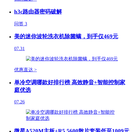
h3c路由器密码破解
问答
3
美的迷你波轮洗衣机除菌螨，到手仅469元
07.31
优惠直达 >
单冷空调哪款好排行榜 高效静音+智能控制家
庭优选
07.26
微星A520M主板+R5 5600散片套装低至1009元