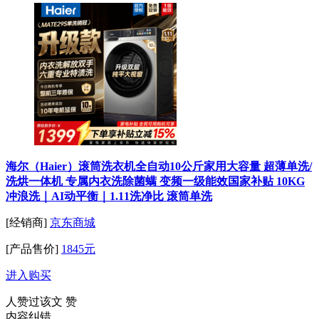
海尔（Haier）滚筒洗衣机全自动10公斤家用大容量 超薄单洗/
洗烘一体机 专属内衣洗除菌螨 变频一级能效国家补贴 10KG
冲浪洗｜AI动平衡｜1.11洗净比 滚筒单洗
[经销商]
京东商城
[产品售价]
1845元
进入购买
人赞过该文
赞
内容纠错