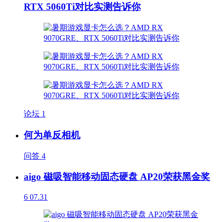
RTX 5060Ti对比实测告诉你
论坛
1
何为单反相机
问答
4
aigo 磁吸智能移动固态硬盘 AP20荣获黑金奖
6
07.31