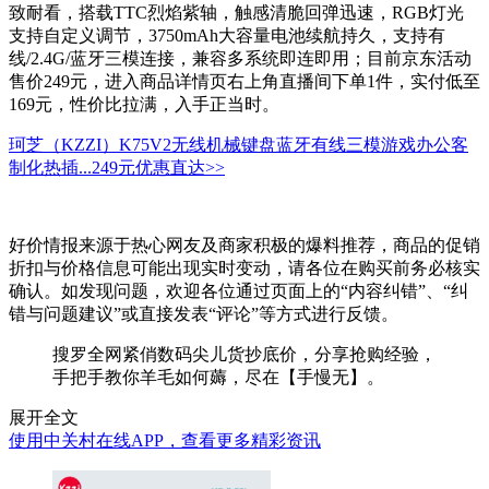
致耐看，搭载TTC烈焰紫轴，触感清脆回弹迅速，RGB灯光
支持自定义调节，3750mAh大容量电池续航持久，支持有
线/2.4G/蓝牙三模连接，兼容多系统即连即用；目前京东活动
售价249元，进入商品详情页右上角直播间下单1件，实付低至
169元，性价比拉满，入手正当时。
珂芝（KZZI）K75V2无线机械键盘蓝牙有线三模游戏办公客
制化热插...
249元
优惠直达>>
好价情报来源于热心网友及商家积极的爆料推荐，商品的促销
折扣与价格信息可能出现实时变动，请各位在购买前务必核实
确认。如发现问题，欢迎各位通过页面上的“内容纠错”、“纠
错与问题建议”或直接发表“评论”等方式进行反馈。
搜罗全网紧俏数码尖儿货抄底价，分享抢购经验，
手把手教你羊毛如何薅，尽在【手慢无】。
展开全文
使用中关村在线APP，查看更多精彩资讯