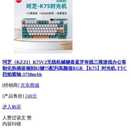
珂芝（KZZI）K75V2无线机械键盘蓝牙有线三模游戏办公客
制化热插拔侧刻82键75配列高颜值RGB 【K75】时光机-TTC
烈焰紫轴-3750mAh
[经销商]
京东商城
[产品售价]
249元
进入购买
人赞过该文
赞
内容纠错