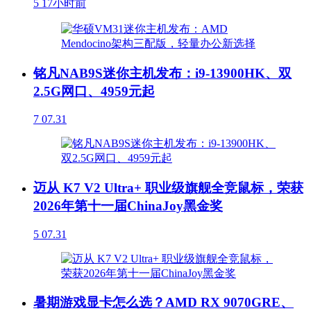
5
17小时前
铭凡NAB9S迷你主机发布：i9-13900HK、双
2.5G网口、4959元起
7
07.31
迈从 K7 V2 Ultra+ 职业级旗舰全竞鼠标，荣获
2026年第十一届ChinaJoy黑金奖
5
07.31
暑期游戏显卡怎么选？AMD RX 9070GRE、