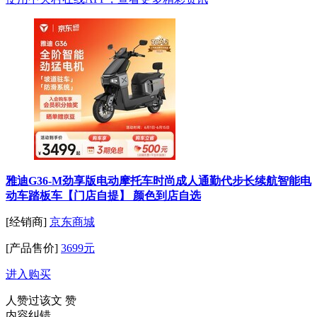
雅迪G36-M劲享版电动摩托车时尚成人通勤代步长续航智能电
动车踏板车【门店自提】 颜色到店自选
[经销商]
京东商城
[产品售价]
3699元
进入购买
人赞过该文
赞
内容纠错