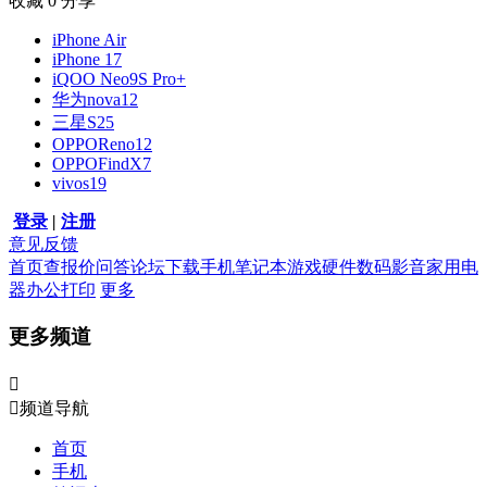
收藏
0
分享
iPhone Air
iPhone 17
iQOO Neo9S Pro+
华为nova12
三星S25
OPPOReno12
OPPOFindX7
vivos19
登录
|
注册
意见反馈
首页
查报价
问答
论坛
下载
手机
笔记本
游戏硬件
数码影音
家用电
器
办公打印
更多
更多频道


频道导航
首页
手机