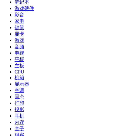
笔记本
游戏硬件
影音
家电
键鼠
显卡
游戏
音频
电视
平板
主板
CPU
机箱
显示器
空调
固态
打印
投影
耳机
内存
盒子
极客