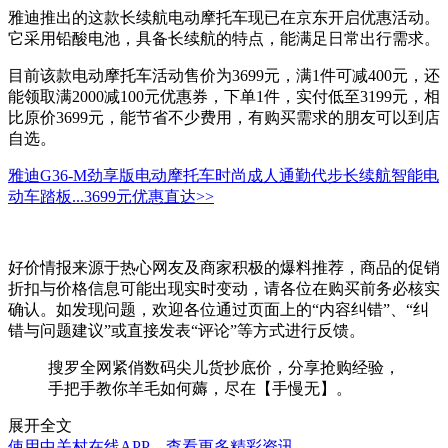
雅迪推出的这款长续航电动摩托车现已在京东开启优惠活动。
它采用铅酸电池，具备长续航的特点，能满足日常出行需求。
目前该款电动摩托车活动售价为3699元，满1件可减400元，还
能领取满2000减100元优惠券，下单1件，实付低至3199元，相
比原价3699元，能节省不少费用，有购买需求的朋友可以到店
自选。
雅迪G36-M劲享版电动摩托车时尚成人通勤代步长续航智能电
动车踏板...
3699元
优惠直达>>
好价情报来源于热心网友及商家积极的爆料推荐，商品的促销
折扣与价格信息可能出现实时变动，请各位在购买前务必核实
确认。如发现问题，欢迎各位通过页面上的“内容纠错”、“纠
错与问题建议”或直接发表“评论”等方式进行反馈。
搜罗全网紧俏数码尖儿货抄底价，分享抢购经验，
手把手教你羊毛如何薅，尽在【手慢无】。
展开全文
使用中关村在线APP，查看更多精彩资讯