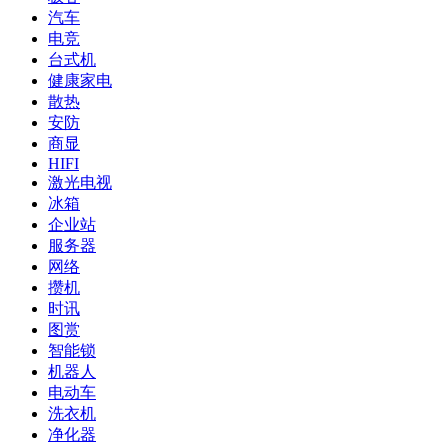
汽车
电竞
台式机
健康家电
散热
安防
商显
HIFI
激光电视
冰箱
企业站
服务器
网络
攒机
时讯
图赏
智能锁
机器人
电动车
洗衣机
净化器