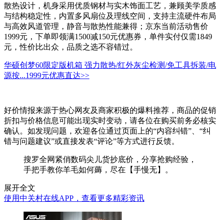
散热设计，机身采用优质钢材与实木饰面工艺，兼顾美学质感
与结构稳定性，内置多风扇位及理线空间，支持主流硬件布局
与高效风道管理，静音与散热性能兼得；京东当前活动售价
1999元，下单即领满1500减150元优惠券，单件实付仅需1849
元，性价比出众，品质之选不容错过。
华硕创梦60限定版机箱 强力散热/红外灰尘检测/免工具拆装/电
源按...
1999元
优惠直达>>
好价情报来源于热心网友及商家积极的爆料推荐，商品的促销
折扣与价格信息可能出现实时变动，请各位在购买前务必核实
确认。如发现问题，欢迎各位通过页面上的“内容纠错”、“纠
错与问题建议”或直接发表“评论”等方式进行反馈。
搜罗全网紧俏数码尖儿货抄底价，分享抢购经验，
手把手教你羊毛如何薅，尽在【手慢无】。
展开全文
使用中关村在线APP，查看更多精彩资讯