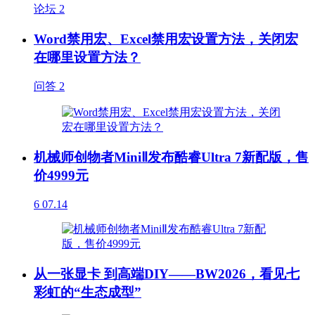
论坛
2
Word禁用宏、Excel禁用宏设置方法，关闭宏
在哪里设置方法？
问答
2
机械师创物者MiniⅡ发布酷睿Ultra 7新配版，售
价4999元
6
07.14
从一张显卡 到高端DIY——BW2026，看见七
彩虹的“生态成型”