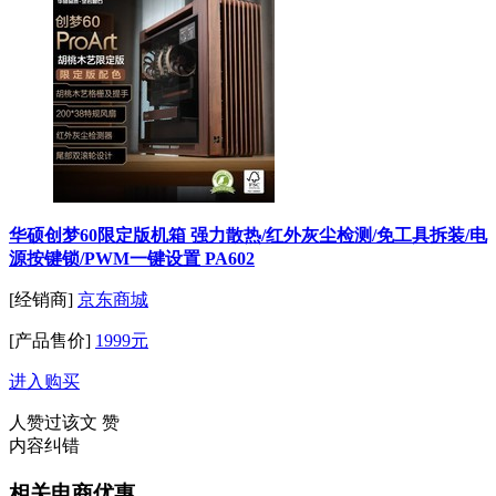
华硕创梦60限定版机箱 强力散热/红外灰尘检测/免工具拆装/电
源按键锁/PWM一键设置 PA602
[经销商]
京东商城
[产品售价]
1999元
进入购买
人赞过该文
赞
内容纠错
相关电商优惠