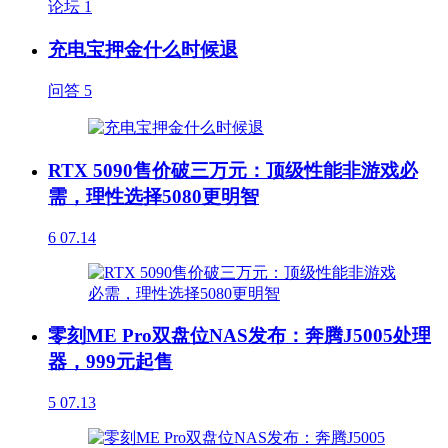
论坛
1
充电宝押金什么时候退
问答
5
RTX 5090售价破三万元：顶级性能非游戏必
需，理性选择5080更明智
6
07.14
零刻ME Pro双盘位NAS发布：奔腾J5005处理
器，999元起售
5
07.13