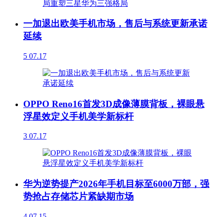
一加退出欧美手机市场，售后与系统更新承诺
延续
5
07.17
OPPO Reno16首发3D成像薄膜背板，裸眼悬
浮星效定义手机美学新标杆
3
07.17
华为逆势提产2026年手机目标至6000万部，强
势抢占存储芯片紧缺期市场
4
07.15