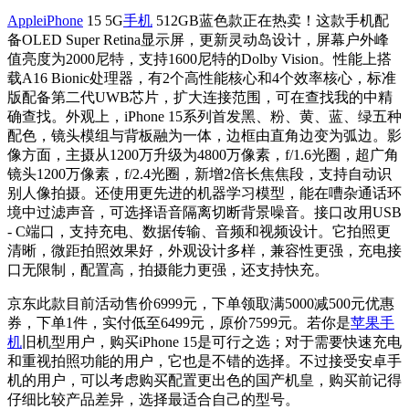
Apple
iPhone
15 5G
手机
512GB蓝色款正在热卖！这款手机配
备OLED Super Retina显示屏，更新灵动岛设计，屏幕户外峰
值亮度为2000尼特，支持1600尼特的Dolby Vision。性能上搭
载A16 Bionic处理器，有2个高性能核心和4个效率核心，标准
版配备第二代UWB芯片，扩大连接范围，可在查找我的中精
确查找。外观上，iPhone 15系列首发黑、粉、黄、蓝、绿五种
配色，镜头模组与背板融为一体，边框由直角边变为弧边。影
像方面，主摄从1200万升级为4800万像素，f/1.6光圈，超广角
镜头1200万像素，f/2.4光圈，新增2倍长焦焦段，支持自动识
别人像拍摄。还使用更先进的机器学习模型，能在嘈杂通话环
境中过滤声音，可选择语音隔离切断背景噪音。接口改用USB
- C端口，支持充电、数据传输、音频和视频设计。它拍照更
清晰，微距拍照效果好，外观设计多样，兼容性更强，充电接
口无限制，配置高，拍摄能力更强，还支持快充。
京东此款目前活动售价6999元，下单领取满5000减500元优惠
券，下单1件，实付低至6499元，原价7599元。若你是
苹果手
机
旧机型用户，购买iPhone 15是可行之选；对于需要快速充电
和重视拍照功能的用户，它也是不错的选择。不过接受安卓手
机的用户，可以考虑购买配置更出色的国产机皇，购买前记得
仔细比较产品差异，选择最适合自己的型号。