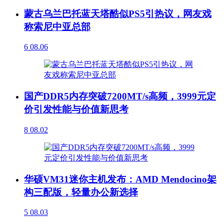
蒙古乌兰巴托蓝天塔酷似PS5引热议，网友戏
称索尼中亚总部
6
08.06
国产DDR5内存突破7200MT/s高频，3999元定
价引发性能与价值新思考
8
08.02
华硕VM31迷你主机发布：AMD Mendocino架
构三配版，轻量办公新选择
5
08.03