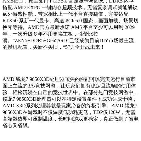
AM5接口，原生支持 PCIe 5.0 高速显卡与固态，DDR5 内存
搭配 AMD EXPO 一键内存超频技术，无需复杂调试就能解锁
额外游戏性能，带宽相比上一代平台直接翻倍，完美适配
RTX50 系新一代显卡、高速 PCIe5.0 固态，画面加载、场景切
换零等待。AMD官方最新承诺 AM5 平台至少可以用到 2029
年，一次升级多年不用更换主板，性价比拉
满。“ZEN5+DDR5+Gen5SSD”已经成为目前DIY市场最主流
的攒机配置，买新不买旧，“5”力全开战未来！
AMD 锐龙7 9850X3D处理器顶尖的性能可以完美运行目前市
面上主流的3A/竞技网游，让玩家们拥有稳定且流畅的使用体
验，轻松沉浸在自己的竞技世界中。在部分热门竞技网游中，
锐龙7 9850X3D处理器可以在特定设置条件下成功达成千帧，
AMD X3D系列处理器就是玩家必备的终极引擎。AMD 锐龙7
9850X3D在游戏时不仅温度低功耗更低，TDP仅120W，无需
高端散热即可压制温度，长时间游戏更稳定，真正做到了省电
省心又省钱。