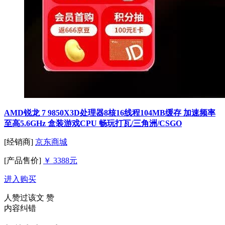
AMD锐龙 7 9850X3D处理器8核16线程104MB缓存 加速频率
至高5.6GHz 盒装游戏CPU 畅玩打瓦/三角洲/CSGO
[经销商]
京东商城
[产品售价]
￥ 3388元
进入购买
人赞过该文
赞
内容纠错