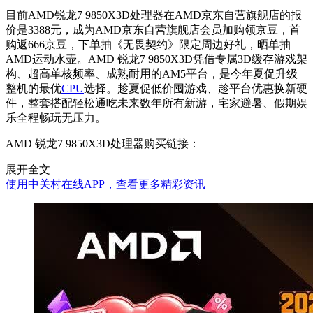
目前
AMD
锐龙7 9850X3D处理器
在AMD京东自营旗舰店的
报
价
是3388元，
成为AMD京东自营旗舰店会员加购领京豆，首
购返666京豆，下单抽《无畏契约》限定周边好礼，晒单抽
AMD运动水壶。
AMD
锐龙7 9850X3D凭借专属3D缓存游戏架
构、超高单核频率、成熟耐用的AM5平台，是今年夏促升级
整机的最优
CPU
选择。趁夏促低价囤游戏、趁平台优惠换新硬
件，整套搭配轻松通吃未来数年所有新游，宅家避暑、假期娱
乐全程畅玩无压力。
AMD
锐龙7 9850X3D处理器购买链接：
展开全文
使用中关村在线APP，查看更多精彩资讯