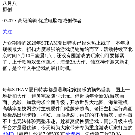
八月八
原创
07-07 • 高级编辑 优质电脑领域创作者
关注
万众期待的2026年STEAM夏日特卖已经火热上线了，本年度
规模最大、折扣力度最强的游戏促销如约而至，活动持续至北
京时间 7月10日凌晨1点，还没有囤游戏的玩家们可要抓紧
了，上千款游戏集体跳水，海量3A大作、独立神作迎来新史
低，是全年入手游戏的最佳时机。
每年STEAM夏日特卖都是暑期宅家娱乐的预热盛宴，囤上一
堆折扣大作，避暑宅家随时开玩。但近两年全新3A游戏画
面、光影、加载需求全面升级，开放世界大地图、海量建模、
高帧率竞技网游对主机硬件门槛越来越高。老旧主机运行高画
质极易出现卡顿、掉帧、画面撕裂，再好的打折游戏，硬件跟
不上也无法体验完整乐趣。趁着夏促换新游戏，同步升级主机
平台才是最优解，今天就为大家带来专为重度游戏玩家打造的
AMD
（超威）锐龙7 9850X3D
处理器
，凭借第二代3D V-