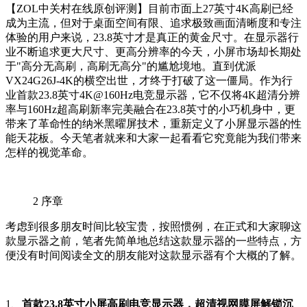
【ZOL中关村在线原创评测】目前市面上27英寸4K高刷已经
成为主流，但对于桌面空间有限、追求极致画面清晰度和专注
体验的用户来说，23.8英寸才是真正的黄金尺寸。在显示器行
业不断追求更大尺寸、更高分辨率的今天，小屏市场却长期处
于"高分无高刷，高刷无高分"的尴尬境地。直到优派
VX24G26J-4K的横空出世，才终于打破了这一僵局。作为行
业首款23.8英寸4K@160Hz电竞显示器，它不仅将4K超清分辨
率与160Hz超高刷新率完美融合在23.8英寸的小巧机身中，更
带来了革命性的纳米黑曜屏技术，重新定义了小屏显示器的性
能天花板。今天笔者就来和大家一起看看它究竟能为我们带来
怎样的视觉革命。
2
序章
考虑到很多朋友时间比较宝贵，按照惯例，在正式和大家聊这
款显示器之前，笔者先简单地总结这款显示器的一些特点，方
便没有时间阅读全文的朋友能对这款显示器有个大概的了解。
1、
首款23.8英寸小屏高刷电竞显示器，超清视网膜屏解锁沉