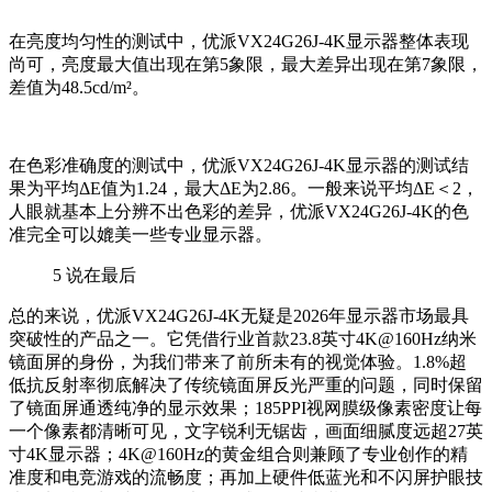
在亮度均匀性的测试中，优派VX24G26J-4K显示器整体表现
尚可，亮度最大值出现在第5象限，最大差异出现在第7象限，
差值为48.5cd/m²。
在色彩准确度的测试中，优派VX24G26J-4K显示器的测试结
果为平均ΔE值为1.24，最大ΔE为2.86。一般来说平均ΔE＜2，
人眼就基本上分辨不出色彩的差异，优派VX24G26J-4K的色
准完全可以媲美一些专业显示器。
5
说在最后
总的来说，优派VX24G26J-4K无疑是2026年显示器市场最具
突破性的产品之一。它凭借行业首款23.8英寸4K@160Hz纳米
镜面屏的身份，为我们带来了前所未有的视觉体验。1.8%超
低抗反射率彻底解决了传统镜面屏反光严重的问题，同时保留
了镜面屏通透纯净的显示效果；185PPI视网膜级像素密度让每
一个像素都清晰可见，文字锐利无锯齿，画面细腻度远超27英
寸4K显示器；4K@160Hz的黄金组合则兼顾了专业创作的精
准度和电竞游戏的流畅度；再加上硬件低蓝光和不闪屏护眼技