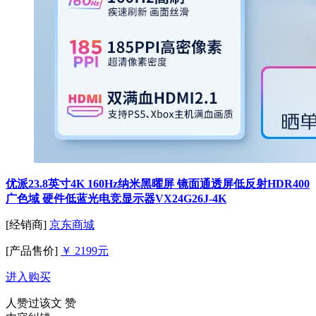
优派23.8英寸4K 160Hz纳米黑曜屏 镜面通透屏低反射HDR400
广色域 硬件低蓝光电竞显示器VX24G26J-4K
[经销商]
京东商城
[产品售价]
￥ 2199元
进入购买
人赞过该文
赞