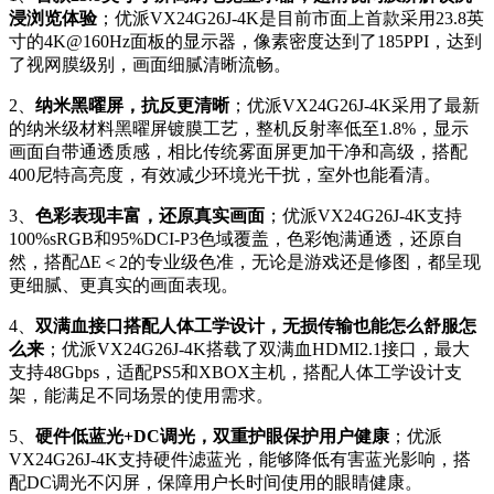
浸浏览体验
；优派VX24G26J-4K是目前市面上首款采用23.8英
寸的4K@160Hz面板的显示器，像素密度达到了185PPI，达到
了视网膜级别，画面细腻清晰流畅。
2、
纳米黑曜屏，抗反更清晰
；优派VX24G26J-4K采用了最新
的纳米级材料黑曜屏镀膜工艺，整机反射率低至1.8%，显示
画面自带通透质感，相比传统雾面屏更加干净和高级，搭配
400尼特高亮度，有效减少环境光干扰，室外也能看清。
3、
色彩表现丰富，还原真实画面
；优派VX24G26J-4K支持
100%sRGB和95%DCI-P3色域覆盖，色彩饱满通透，还原自
然，搭配ΔE＜2的专业级色准，无论是游戏还是修图，都呈现
更细腻、更真实的画面表现。
4、
双满血接口搭配人体工学设计，无损传输也能怎么舒服怎
么来
；优派VX24G26J-4K搭载了双满血HDMI2.1接口，最大
支持48Gbps，适配PS5和XBOX主机，搭配人体工学设计支
架，能满足不同场景的使用需求。
5、
硬件低蓝光+DC调光，双重护眼保护用户健康
；优派
VX24G26J-4K支持硬件滤蓝光，能够降低有害蓝光影响，搭
配DC调光不闪屏，保障用户长时间使用的眼睛健康。