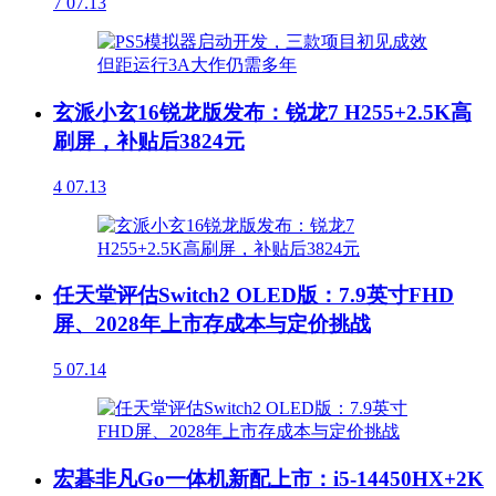
7
07.13
玄派小玄16锐龙版发布：锐龙7 H255+2.5K高
刷屏，补贴后3824元
4
07.13
任天堂评估Switch2 OLED版：7.9英寸FHD
屏、2028年上市存成本与定价挑战
5
07.14
宏碁非凡Go一体机新配上市：i5-14450HX+2K