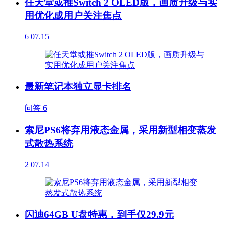
任天堂或推Switch 2 OLED版，画质升级与实
用优化成用户关注焦点
6
07.15
最新笔记本独立显卡排名
问答
6
索尼PS6将弃用液态金属，采用新型相变蒸发
式散热系统
2
07.14
闪迪64GB U盘特惠，到手仅29.9元