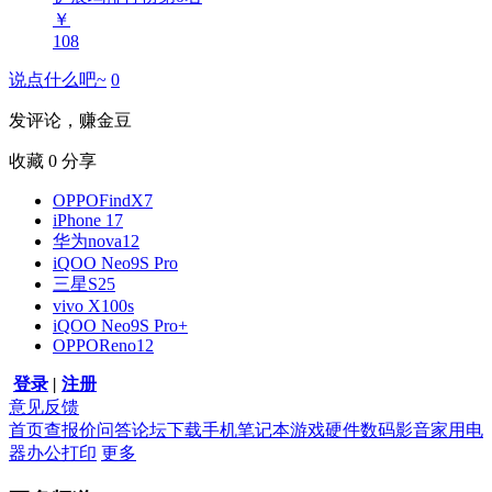
￥
108
说点什么吧~
0
发评论，赚金豆
收藏
0
分享
OPPOFindX7
iPhone 17
华为nova12
iQOO Neo9S Pro
三星S25
vivo X100s
iQOO Neo9S Pro+
OPPOReno12
登录
|
注册
意见反馈
首页
查报价
问答
论坛
下载
手机
笔记本
游戏硬件
数码影音
家用电
器
办公打印
更多