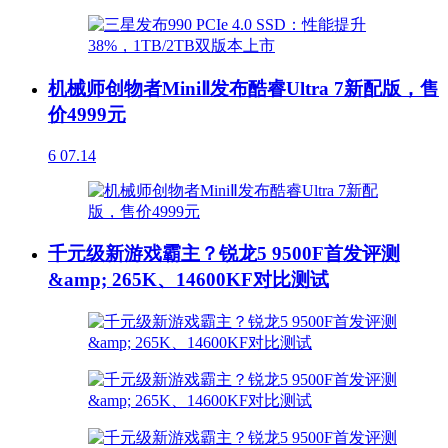
机械师创物者MiniⅡ发布酷睿Ultra 7新配版，售
价4999元
6
07.14
千元级新游戏霸主？锐龙5 9500F首发评测
&amp; 265K、14600KF对比测试