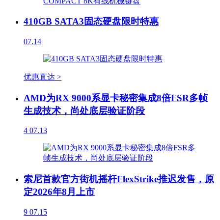
410GB SATA3固态硬盘限时特惠
07.14
优惠直达 >
AMD为RX 9000系显卡秘密集成8倍FSR多帧
生成技术，尚处底层验证阶段
4
07.13
索尼首款官方街机摇杆FlexStrike推迟发售，原
定2026年8月上市
9
07.15