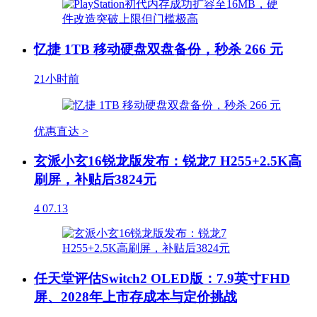
忆捷 1TB 移动硬盘双盘备份，秒杀 266 元
21小时前
优惠直达 >
玄派小玄16锐龙版发布：锐龙7 H255+2.5K高
刷屏，补贴后3824元
4
07.13
任天堂评估Switch2 OLED版：7.9英寸FHD
屏、2028年上市存成本与定价挑战