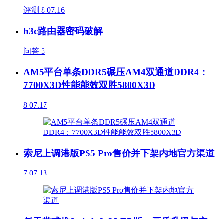
评测
8
07.16
h3c路由器密码破解
问答
3
AM5平台单条DDR5碾压AM4双通道DDR4：
7700X3D性能能效双胜5800X3D
8
07.17
索尼上调港版PS5 Pro售价并下架内地官方渠道
7
07.13