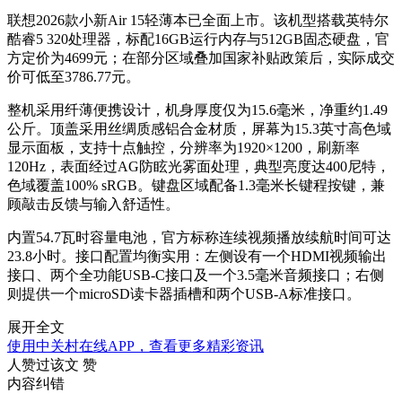
联想2026款小新Air 15轻薄本已全面上市。该机型搭载英特尔
酷睿5 320处理器，标配16GB运行内存与512GB固态硬盘，官
方定价为4699元；在部分区域叠加国家补贴政策后，实际成交
价可低至3786.77元。
整机采用纤薄便携设计，机身厚度仅为15.6毫米，净重约1.49
公斤。顶盖采用丝绸质感铝合金材质，屏幕为15.3英寸高色域
显示面板，支持十点触控，分辨率为1920×1200，刷新率
120Hz，表面经过AG防眩光雾面处理，典型亮度达400尼特，
色域覆盖100% sRGB。键盘区域配备1.3毫米长键程按键，兼
顾敲击反馈与输入舒适性。
内置54.7瓦时容量电池，官方标称连续视频播放续航时间可达
23.8小时。接口配置均衡实用：左侧设有一个HDMI视频输出
接口、两个全功能USB-C接口及一个3.5毫米音频接口；右侧
则提供一个microSD读卡器插槽和两个USB-A标准接口。
展开全文
使用中关村在线APP，查看更多精彩资讯
人赞过该文
赞
内容纠错