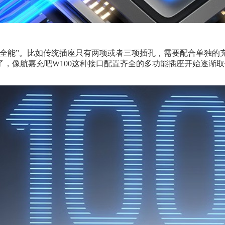
“全能”。比如传统插座只有两项或者三项插孔，需要配合单独的
，像航嘉充吧W100这种接口配置齐全的多功能插座开始逐渐