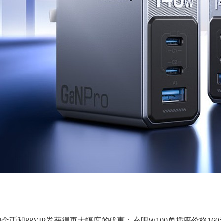
加淘金币和88VIP券获得更大幅度的优惠；充吧W100单插座价格16