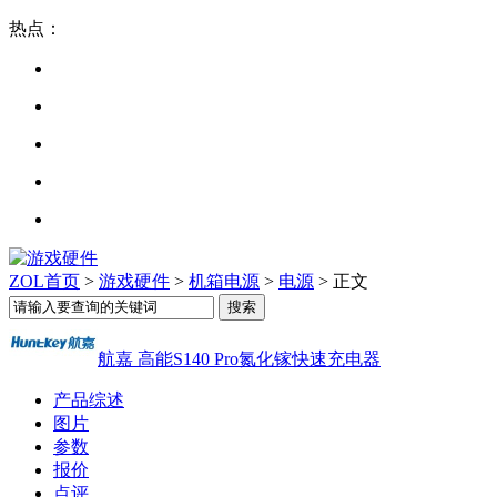
热点：
ZOL首页
>
游戏硬件
>
机箱电源
>
电源
> 正文
航嘉 高能S140 Pro氮化镓快速充电器
产品综述
图片
参数
报价
点评