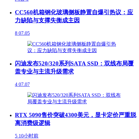
CC560机箱钢化玻璃侧板静置自爆引热议：应
力缺陷与支撑失衡成主因
8
07.05
闪迪发布520/320系列SATA SSD：双线布局覆
盖专业与主流升级需求
4
07.07
RTX 5090售价突破4300美元，显卡定价严重脱
离消费级逻辑
5
10小时前