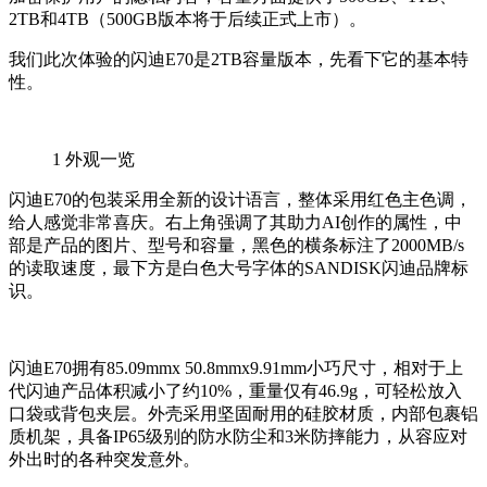
2TB和4TB（500GB版本将于后续正式上市）。
我们此次体验的闪迪E70是2TB容量版本，先看下它的基本特
性。
1
外观一览
闪迪E70的包装采用全新的设计语言，整体采用红色主色调，
给人感觉非常喜庆。右上角强调了其助力AI创作的属性，中
部是产品的图片、型号和容量，黑色的横条标注了2000MB/s
的读取速度，最下方是白色大号字体的SANDISK闪迪品牌标
识。
闪迪E70拥有85.09mmx 50.8mmx9.91mm小巧尺寸，相对于上
代闪迪产品体积减小了约10%，重量仅有46.9g，可轻松放入
口袋或背包夹层。外壳采用坚固耐用的硅胶材质，内部包裹铝
质机架，具备IP65级别的防水防尘和3米防摔能力，从容应对
外出时的各种突发意外。