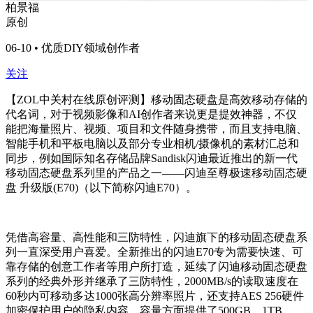
柏景福
原创
06-10 • 优质DIY领域创作者
关注
【ZOL中关村在线原创评测】移动固态硬盘是高效移动存储的
代名词，对于视频影像和AI创作者来说更是提效神器，不仅
能把海量照片、视频、项目和文件随身携带，而且支持电脑、
智能手机和平板电脑以及部分专业相机/摄像机的素材汇总和
同步，例如国际知名存储品牌Sandisk闪迪最近推出的新一代
移动固态硬盘系列里的产品之一——闪迪至尊极速移动固态硬
盘 升级版(E70)（以下简称闪迪E70）。
凭借高容量、高性能和三防特性，闪迪旗下的移动固态硬盘系
列一直深受用户喜爱。全新推出的闪迪E70专为需要快速、可
靠存储的创意工作者等用户所打造，延续了闪迪移动固态硬盘
系列的经典外形并继承了三防特性，2000MB/s的读取速度在
60秒内可移动多达1000张高分辨率照片，还支持AES 256硬件
加密保护用户的隐私内容，容量方面提供了500GB、1TB、