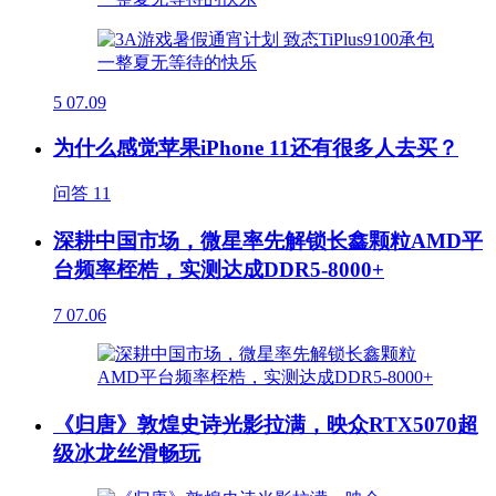
5
07.09
为什么感觉苹果iPhone 11还有很多人去买？
问答
11
深耕中国市场，微星率先解锁长鑫颗粒AMD平
台频率桎梏，实测达成DDR5-8000+
7
07.06
《归唐》敦煌史诗光影拉满，映众RTX5070超
级冰龙丝滑畅玩