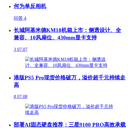
何为单反相机
问答
4
长城阿基米德KM18机箱上市：侧透设计、全
兼容、10风扇位、430mm显卡支持
3
07.07
港版PS5 Pro现货价格破万，溢价超千元持续走
高
8
07.08
部署AI固态硬盘推荐：三星9100 PRO高效承载