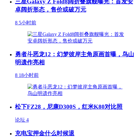
三星Galaxy Z Fold8阔折叠旗舰曝光：首发安
卓阔折形态，售价或破万元
8
5小时前
勇者斗恶龙12：幻梦彼岸主角原画首曝，鸟山
明遗作亮相
8
18小时前
松下FZ28，尼康D300S，红米K80对比照
论坛
4
充电宝押金什么时候退