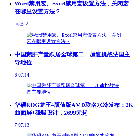
Word禁用宏、Excel禁用宏设置方法，关闭宏
在哪里设置方法？
问答
2
中国鹅肝产量跃居全球第二，加速挑战法国主
导地位
6
07.14
华硕ROG龙王4颜值版AMD联名水冷发布：2K
曲面屏+磁吸设计，2699元起
7
07.13