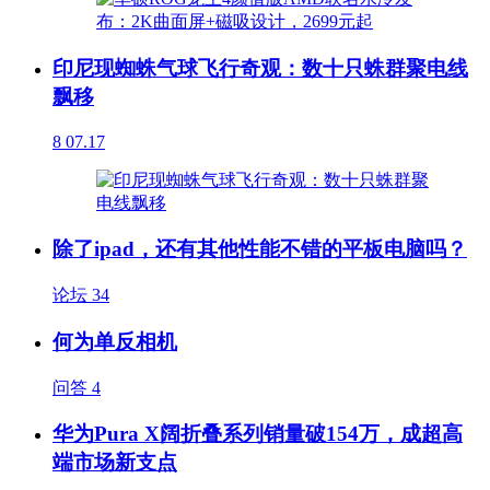
印尼现蜘蛛气球飞行奇观：数十只蛛群聚电线
飘移
8
07.17
除了ipad，还有其他性能不错的平板电脑吗？
论坛
34
何为单反相机
问答
4
华为Pura X阔折叠系列销量破154万，成超高
端市场新支点