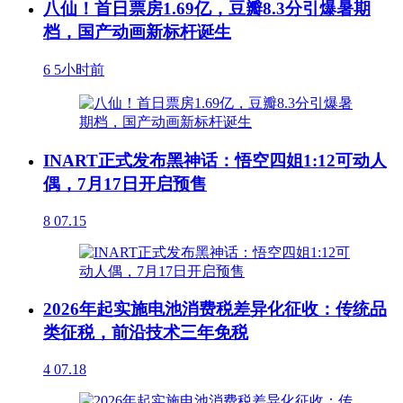
八仙！首日票房1.69亿，豆瓣8.3分引爆暑期
档，国产动画新标杆诞生
6
5小时前
INART正式发布黑神话：悟空四姐1:12可动人
偶，7月17日开启预售
8
07.15
2026年起实施电池消费税差异化征收：传统品
类征税，前沿技术三年免税
4
07.18