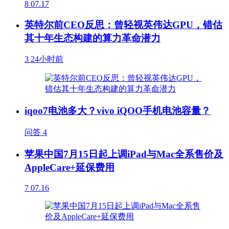
8
07.17
英特尔前CEO反思：曾轻视英伟达GPU，错估
其十年生态构建的算力革命潜力
3
24小时前
iqoo7电池多大？vivo iQOO手机电池容量？
问答
4
苹果中国7月15日起上调iPad与Mac全系售价及
AppleCare+延保费用
7
07.16