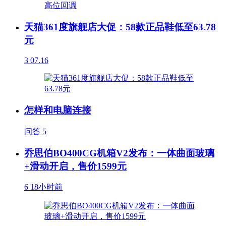
天猫361度旗舰店大促：58款正品鞋低至63.78
元
3
07.16
怎样和电脑连接
问答
5
乔思伯BO400CG机箱V2发布：一体曲面玻璃
+滑动开启，售价1599元
6
18小时前