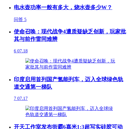
电水壶功率一般有多大，烧水壶多少W？
问答
5
使命召唤：现代战争4遭质疑缺乏创新，玩家批
其与前作雷同难辨
6
07.18
印度启用首列国产氢能列车，迈入全球绿色轨
道交通第一梯队
7
07.17
开天工作室发布街霸6嘉米1:3超写实硅胶可动