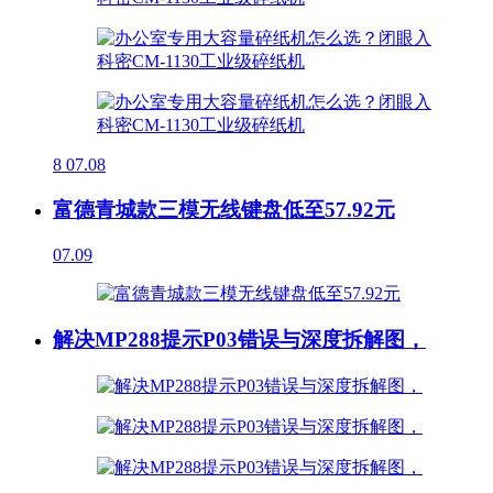
8
07.08
富德青城款三模无线键盘低至57.92元
07.09
解决MP288提示P03错误与深度拆解图，