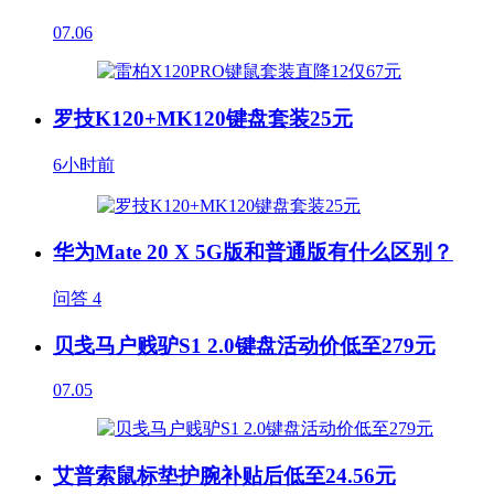
07.06
罗技K120+MK120键盘套装25元
6小时前
华为Mate 20 X 5G版和普通版有什么区别？
问答
4
贝戋马户贱驴S1 2.0键盘活动价低至279元
07.05
艾普索鼠标垫护腕补贴后低至24.56元