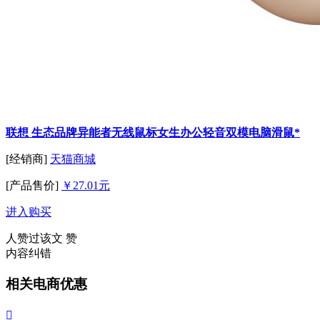
联想 生态品牌异能者无线鼠标女生办公轻音双模电脑滑鼠*
[经销商]
天猫商城
[产品售价]
￥27.01元
进入购买
人赞过该文
赞
内容纠错
相关电商优惠
