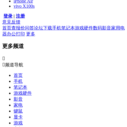
iPhone Air
vivo X100s
登录
|
注册
意见反馈
首页
查报价
问答
论坛
下载
手机
笔记本
游戏硬件
数码影音
家用电
器
办公打印
更多
更多频道


频道导航
首页
手机
笔记本
游戏硬件
影音
家电
键鼠
显卡
游戏