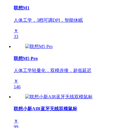
联想M1
人体工学，3档可调DPI，智能休眠
￥
33
联想M5 Pro
人体工学轻量化，双模连接，超低延迟
￥
146
联想小新AIR蓝牙无线双模鼠标
￥
99