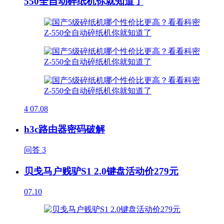
550全自动碎纸机你就知道了
4
07.08
h3c路由器密码破解
问答
3
贝戋马户贱驴S1 2.0键盘活动价279元
07.10