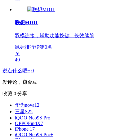
联想MD11
双模连接，辅助功能按键，长效续航
鼠标排行榜第
0
名
￥
49
说点什么吧~
0
发评论，赚金豆
收藏
0
分享
华为nova12
三星S25
iQOO Neo9S Pro
OPPOFindX7
iPhone 17
iQOO Neo9S Pro+