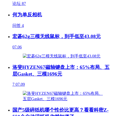
论坛
87
何为单反相机
问答
4
宏碁62g三模无线鼠标，到手低至43.08元
07.06
洛斐HYZEN67磁轴键盘上市：65%布局、五
层Gasket、三模1696元
7
07.09
国产5级碎纸机哪个性价比更高？看看科密Z-