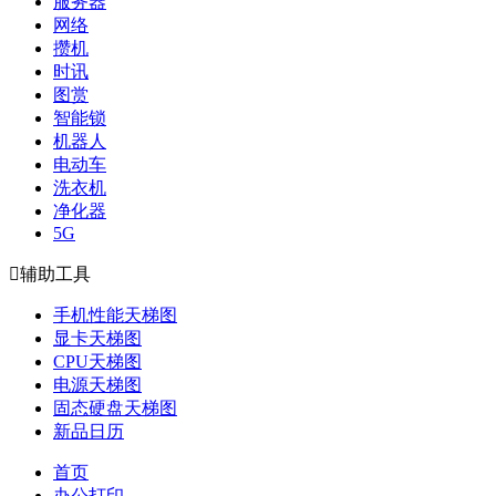
服务器
网络
攒机
时讯
图赏
智能锁
机器人
电动车
洗衣机
净化器
5G

辅助工具
手机性能天梯图
显卡天梯图
CPU天梯图
电源天梯图
固态硬盘天梯图
新品日历
首页
办公打印