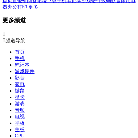
首页
查报价
问答
论坛
下载
手机
笔记本
游戏硬件
数码影音
家用电
器
办公打印
更多
更多频道


频道导航
首页
手机
笔记本
游戏硬件
影音
家电
键鼠
显卡
游戏
音频
电视
平板
主板
CPU