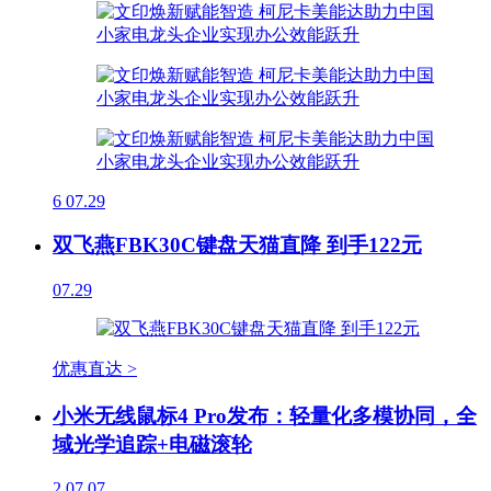
6
07.29
双飞燕FBK30C键盘天猫直降 到手122元
07.29
优惠直达 >
小米无线鼠标4 Pro发布：轻量化多模协同，全
域光学追踪+电磁滚轮
2
07.07