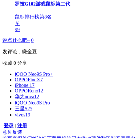
罗技G102游戏鼠标第二代
鼠标排行榜第
8
名
￥
99
说点什么吧~
0
发评论，赚金豆
收藏
0
分享
iQOO Neo9S Pro+
OPPOFindX7
iPhone 17
OPPOReno12
华为nova12
iQOO Neo9S Pro
三星S25
vivos19
登录
|
注册
意见反馈