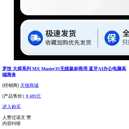
罗技 大师系列 MX Master3S无线鼠标商用 蓝牙AI办公电脑高
端商务
[经销商]
天猫商城
[产品售价]
￥489元
进入购买
人赞过该文
赞
内容纠错