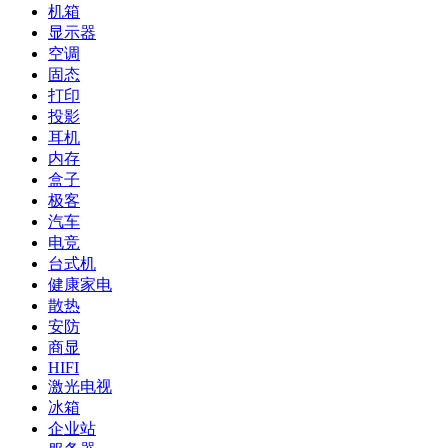
机箱
显示器
空调
固态
打印
投影
耳机
内存
盒子
极客
汽车
电竞
台式机
健康家电
散热
安防
商显
HIFI
激光电视
冰箱
企业站