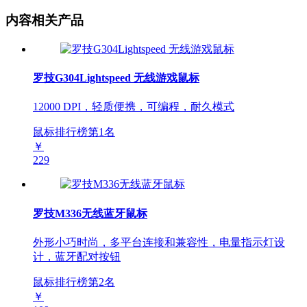
内容相关产品
罗技G304Lightspeed 无线游戏鼠标
12000 DPI，轻质便携，可编程，耐久模式
鼠标排行榜第
1
名
￥
229
罗技M336无线蓝牙鼠标
外形小巧时尚，多平台连接和兼容性，电量指示灯设
计，蓝牙配对按钮
鼠标排行榜第
2
名
￥