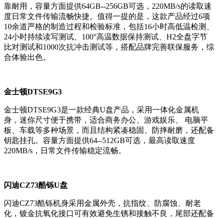
靠耐用，容量方面提供64GB--256GB可选，220MB/s的读取速
度日常文件传输流畅快捷。值得一提的是，这款产品经过6项
10余道严格的制造过程和检验标准，包括16小时高低温检测、
24小时持续读写测试、100°高温数据保持测试、H2全盘字节
比对测试和1000次抗冲击测试等，搭配品牌完善联保服务，综
合体验出色。
金士顿DTSE9G3
金士顿DTSE9G3是一款经典U盘产品，采用一体化金属机
身，迷你尺寸便于携带，适合商务办公、游戏娱乐、 电脑平
板、车载等多种场景，而且结构紧凑稳固、防摔耐磨，还配备
钥匙挂孔。容量方面提供64--512GB可选，最高读取速度
220MB/s，日常文件传输稳定流畅。
闪迪CZ73酷铄U盘
闪迪CZ73酷铄机身采用金属外壳，抗指纹、防腐蚀、耐老
化，镀金抗氧化接口可有效避免生锈和接触不良，尾部还配备