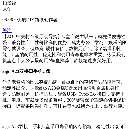
柏景福
原创
06-06 • 优质DIY领域创作者
关注
【ZOL中关村在线原创导购】U盘自诞生以来，就凭借便携性
强、兼容性广、性价比高的优势，成为办公、学习、娱乐的刚
需存储设备。但毕竟“硬件有价，数据无价”，除了容量和性
能，U盘的耐用性、稳定性和使用寿命也非常重要。今天我们
就盘点十大公认最耐用的u盘推荐，款款精选皮实好用。
aigo A23双接口手机U盘
作为老资格的国民存储品牌，aigo旗下的存储产品品控严苛、
稳定性出众。这款aigo A23金属U盘采用高强度金属机身打
造，防刮耐磨、抗摔抗压，配备USB+Type-C双接口，支持手
机、电脑、车载等多设备兼容，360°旋转保护罩随心切换保护
接口，还配备防丢挂孔，可挂在背包或钥匙扣上，出行方便。
aigo A23双接口手机U盘采用高品质闪存颗粒，稳定性出众可