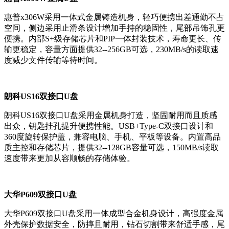
惠普x306W采用一体式金属铸造机身，轻巧便携出差通勤不占
空间，侧边采用止滑条设计增加手持的稳固性，尾部吊饰孔更
便携。内部S+级存储芯片和PIP一体封装技术，寿命更长、传
输更稳定，容量方面提供32--256GB可选，230MB/s的读取速
度减少文件传输等待时间。
朗科US16双接口U盘
朗科US16双接口U盘采用金属机身打造，坚固耐用而且质感
出众，钥匙挂孔提升便携性能。USB+Type-C双接口设计和
360度旋转保护盖，兼容电脑、手机、平板等设备。内置高品
质主控和存储芯片，提供32--128GB容量可选，150MB/s读取
速度带来更加从容顺畅的存储体验。
大华P609双接口U盘
大华P609双接口U盘采用一体成型合金机身设计，高强度金属
外壳保护数据安全，防摔且耐用，钻石切割带来舒适手感，尾