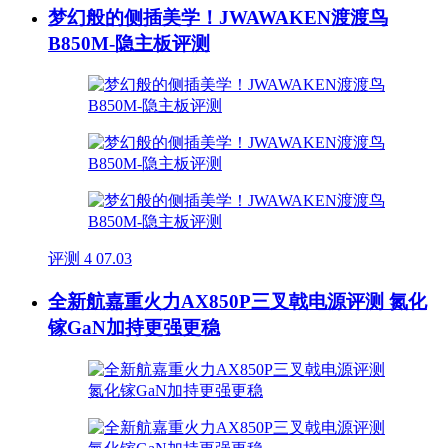
梦幻般的侧插美学！JWAWAKEN渡渡鸟
B850M-隐主板评测
评测
4
07.03
全新航嘉重火力AX850P三叉戟电源评测 氮化
镓GaN加持更强更稳