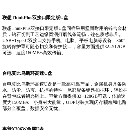
联想ThinkPlus双接口限定版U盘
联想ThinkPlus双接口限定版U盘同样采用坚固耐用的锌合金材
质，钻石切割工艺边缘圆润打磨线条流畅，镍色质感非凡。
USB+Type-C双接口支持手机、电脑、平板电脑等设备，360°
旋转保护罩可随心切换和保护接口，容量方面提供32--512GB
可选，速度160MB/s高效传输。
台电莫比乌斯环高速U盘
台电莫比乌斯环高速U盘是一款高可靠产品，金属机身具备防
水、防尘、防震、抗摔的特性，尾部配备钥匙扣挂环，轻松挂
在背包或者钥匙链上。容量方面提供32--128GB可选，传输速
度为150MB/s，小身材大能量，UDP封装实现闪存颗粒和电路
部分全覆盖，数据安全无忧。
惠普X306W金属U盘