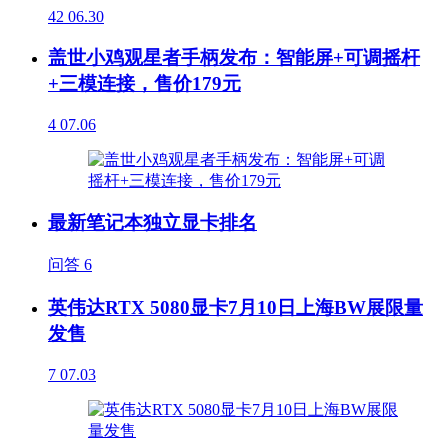
42
06.30
盖世小鸡观星者手柄发布：智能屏+可调摇杆
+三模连接，售价179元
4
07.06
最新笔记本独立显卡排名
问答
6
英伟达RTX 5080显卡7月10日上海BW展限量
发售
7
07.03