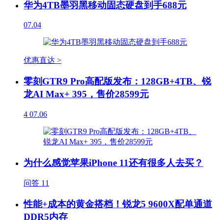
华为4TB墨羽黑移动固态硬盘到手688元
07.04
优惠直达 >
零刻GTR9 Pro高配版发布：128GB+4TB、锐
龙AI Max+ 395，售价28599元
4
07.06
为什么感觉苹果iPhone 11还有很多人去买？
问答
11
性能+成本的黄金搭档！锐龙5 9600X配单通道
DDR5内存