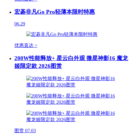
宏碁非凡Go Pro轻薄本限时特惠
06.29
优惠直达 >
200W性能释放+ 星云白外观 微星神影16 魔龙
姬限定款 2026图赏
图赏
07.03