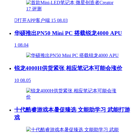

打开APP客户端
15
08.03
华硕推出PN50 Mini PC 搭载锐龙4000 APU
1
08.04
锐龙4000H供货紧张 相应笔记本可能会涨价
10
08.05
十代酷睿游戏本暑促臻选 文能助学习 武能打游
戏