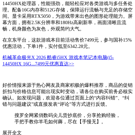
14450HX处理器，性能强劲，能轻松应对各类游戏与多任务处
理。配备16G内存和512G存储，保障运行流畅与充足的存储空
间。显卡采用RTX5050，为游戏带来出色的图形处理能力。屏
幕方面，拥有2.5K分辨率和180Hz高刷新率，画面清晰且流
畅，机身颜色为灰色，外观简约大气。
在京东平台，这款游戏本目前活动售价7499元，参与国补15%
优惠活动，下单1件，实付低至6342.28元。
机械革命极光X 2026 酷睿i5HX 游戏本笔记本电脑(i5-
14450HX 16G...
7499元
优惠直达>>
好价情报来源于热心网友及商家积极的爆料推荐，商品的促销
折扣与价格信息可能出现实时变动，请各位在购买前务必核实
确认。如发现问题，欢迎各位通过页面上的“内容纠错”、“纠
错与问题建议”或直接发表“评论”等方式进行反馈。
搜罗全网紧俏数码尖儿货抄底价，分享抢购经验，
手把手教你羊毛如何薅，尽在【手慢无】。
展开全文