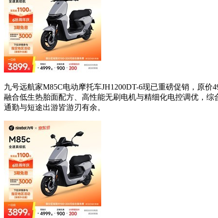
九号远航家M85C电动摩托车JH1200DT-6现已重磅促销，原价
融合低生热胎面配方、高性能无刷电机与精细化电控调优，综合提升
通勤与短途出游皆游刃有余。