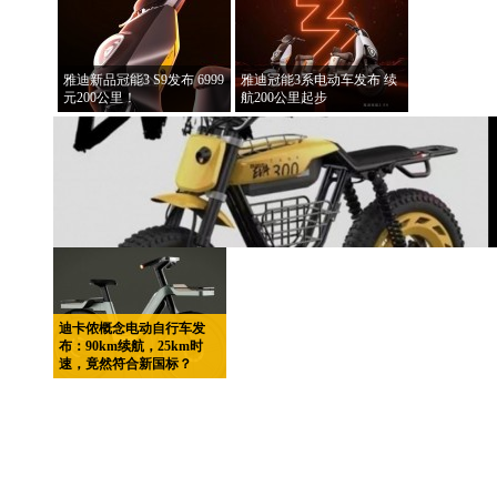
雅迪新品冠能3 S9发布 6999
雅迪冠能3系电动车发布 续
元200公里！
航200公里起步
迪卡侬概念电动自行车发
布：90km续航，25km时
速，竟然符合新国标？