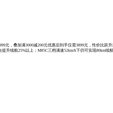
4999元，叠加满3000减200元优惠后到手仅需3899元，性价比
续航25%以上；M85C三档满速52km/h下仍可实现80km