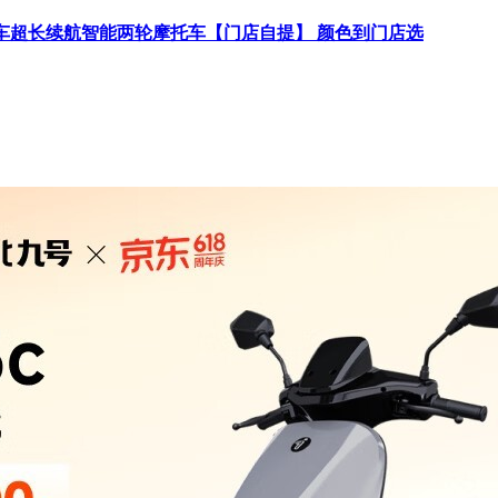
动摩托车超长续航智能两轮摩托车【门店自提】 颜色到门店选