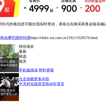
扣与价格信息可能出现实时变动，请各位在购买前务必核实确认
C电动摩托限时特惠
https://ebike.zol.com.cn/1192/11928570.html
猜你喜欢
最新
精选
相关
恐惧症 雅迪
PRO电动车突破续
手机版阅读
即时更新
点击加载更多内容
中关村在线首页
电动车首页
进阶 雅迪冠
RO给用户更安心的