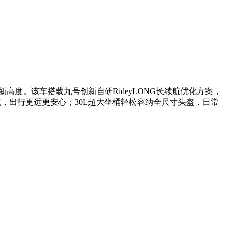
跃升新高度。该车搭载九号创新自研RideyLONG长续航优化方案，
续航，出行更远更安心；30L超大坐桶轻松容纳全尺寸头盔，日常