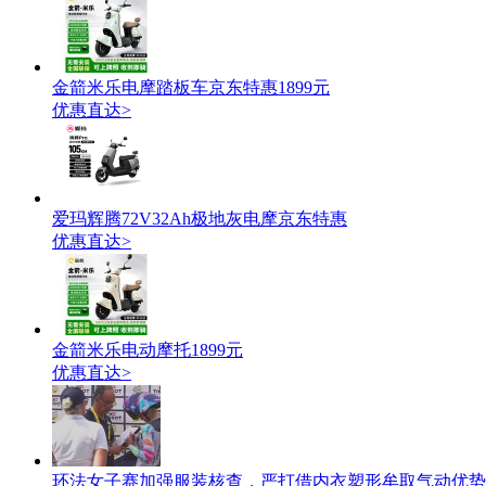
金箭米乐电摩踏板车京东特惠1899元
优惠直达>
爱玛辉腾72V32Ah极地灰电摩京东特惠
优惠直达>
金箭米乐电动摩托1899元
优惠直达>
环法女子赛加强服装核查，严打借内衣塑形牟取气动优势