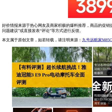
好价情报来源于热心网友及商家积极的爆料推荐，商品的促销折
问题建议”或直接发表“评论”等方式进行反馈。
本文属于原创文章，如若转载，请注明来源：
九号远航家M85
专治各种续航
【有料评测】超长续航挑战！雅
冠能3 E9 
航极限
迪冠能3 E9 Pro电动摩托车全面
评测
性能续航全面
能3 E9 P
用车体验