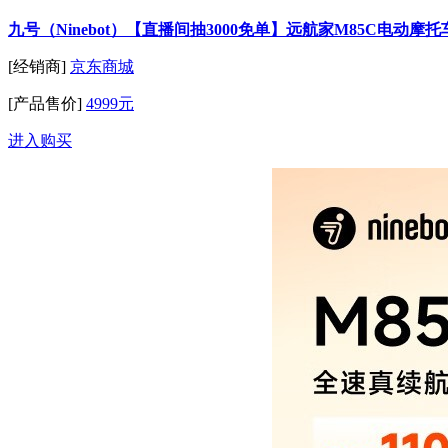
九号（Ninebot）【直播间抽3000免单】远航家M85C电
[经销商]
京东商城
[产品售价]
4999元
进入购买