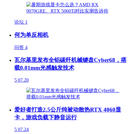
论坛
1
何为单反相机
问答
4
瓦尔基里发布全铝碳纤机械键盘Cyber68，搭
载0.01mm光感触发技术
5
07.20
爱好者打造2.5公斤纯被动散热RTX 4060显
卡，游戏负载下静音运行
5
07.24