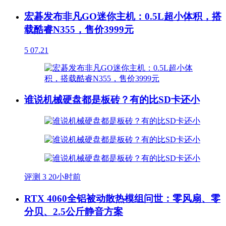
宏碁发布非凡GO迷你主机：0.5L超小体积，搭
载酷睿N355，售价3999元
5
07.21
谁说机械硬盘都是板砖？有的比SD卡还小
评测
3
20小时前
RTX 4060全铝被动散热模组问世：零风扇、零
分贝、2.5公斤静音方案