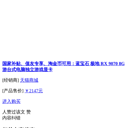
国家补贴、值友专享、淘金币可用：蓝宝石 极地 RX 9070 8G
游台式电脑独立游戏显卡
[经销商]
天猫商城
[产品售价]
￥2147元
进入购买
人赞过该文
赞
内容纠错