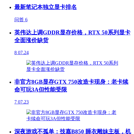
最新笔记本独立显卡排名
问答
6
英伟达上调GDDR显存价格，RTX 50系列显卡
全面涨价缺货
8
07.24
非官方8GB显存GTX 750改造卡现身：老卡续
命可玩3A但性能受限
7
07.23
深夜游戏不孤单：技嘉B850 睡衣雕妹主板，机