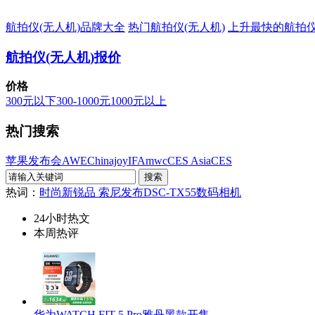
航拍仪(无人机)品牌大全
热门航拍仪(无人机)
上升最快的航拍仪
航拍仪(无人机)报价
价格
300元以下
300-1000元
1000元以上
热门搜索
苹果发布会
AWE
Chinajoy
IFA
mwc
CES Asia
CES
热词：
时尚新锐品 索尼发布DSC-TX55数码相机
24小时热文
本周热评
华为WATCH FIT 5 Pro雅丹黑款开售