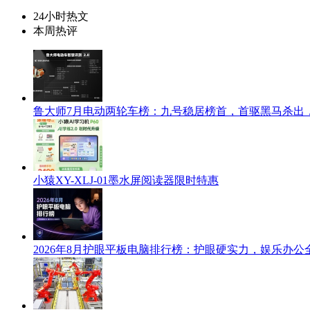
24小时热文
本周热评
鲁大师7月电动两轮车榜：九号稳居榜首，首驱黑马杀出
小猿XY-XLJ-01墨水屏阅读器限时特惠
2026年8月护眼平板电脑排行榜：护眼硬实力，娱乐办公