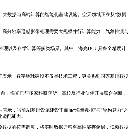
、大数据与高端计算的智能化基础设施。空天领域正在从“数据
，高分辨率遥感影像处理需要大规模并行计算能力，气象推演与
练推理以及科学计算等多类场景。其中，海光DCU具备全精度计
轩表示，数字地球建设不仅是技术工程，更关系到国家基础数据
目前，海光已与多家科研院所、高校及行业伙伴开展联合创新，
示，当前AI基础设施建设正面临“海量数据”与“异构算力”之
化适配能力。
冷数据的按需调度，将实时数据迁移至高性能存储层，低频数据