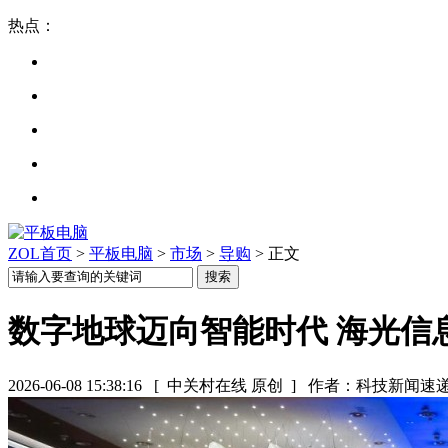
热点：
ZOL首页
>
平板电脑
>
市场
>
导购
> 正文
数字地球迈向智能时代 海光信
2026-06-08 15:38:16
[ 中关村在线 原创 ]
作者：科技新闻速