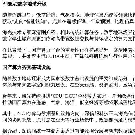
AI驱动数字地球升级
随着遥感卫星、低空经济、气象模拟、地理信息系统等领域快速
获取”走向“智能认知”。尤其在遥感解译、气象预测、地理仿
海光技术专家麻清刚介绍，相比传统计算任务，数字地球场景
数字孪生城市则更加依赖高带宽数据交换与持续稳定的算力支
在此背景下，国产算力平台的重要性正在持续提升。麻清刚表示
算能力，并兼容主流CUDA生态，可降低科研机构与行业用户
国产算力夯实基础设施
随着数字地球逐渐成为国家级数字基础设施的重要组成部分，
体系与未来数字空间能力建设。在空天遥感、资源监测、应急
近年来，海光持续推进“CPU+DCU”全栈算力布局，并围绕操
推动国产算力在遥感、气象、海洋、低空经济等领域形成落地
其中，在AI存储与数据基础设施方向，深信服科技正与海光信
间的协同挑战，尤其是在空天等行业场景中，既需要满足大模
据介绍，深信服统一存储方案通过智能数据分层与动态数据流