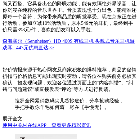
尚又百搭。它具备出色的降噪功能，能有效隔绝外界噪音，让
你沉浸在纯粹的音乐世界里。音质表现也十分出色，能精准还
原每一个音符，为你带来高品质的听觉享受。现在京东正在进
行活动，参加立减10%活动后，原本549元的耳机，最终到手
价只需398元/件，喜欢的朋友可以入手啦。
森海塞尔（Sennheiser）HD 400S 有线耳机 头戴式音乐耳机游
戏耳...
443元
优惠直达>>
好价情报来源于热心网友及商家积极的爆料推荐，商品的促销
折扣与价格信息可能出现实时变动，请各位在购买前务必核实
确认。如发现问题，欢迎各位通过页面上的“内容纠错”、“纠
错与问题建议”或直接发表“评论”等方式进行反馈。
搜罗全网紧俏数码尖儿货抄底价，分享抢购经验，
手把手教你羊毛如何薅，尽在【手慢无】。
展开全文
使用中关村在线APP，查看更多精彩资讯