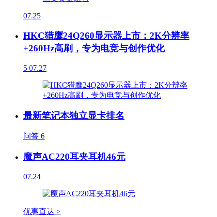
07.25
HKC猎鹰24Q260显示器上市：2K分辨率
+260Hz高刷，专为电竞与创作优化
5
07.27
最新笔记本独立显卡排名
问答
6
魔声AC220耳夹耳机46元
07.24
优惠直达 >