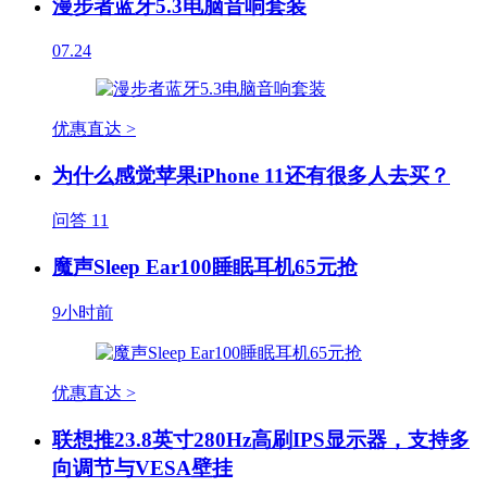
漫步者蓝牙5.3电脑音响套装
07.24
优惠直达 >
为什么感觉苹果iPhone 11还有很多人去买？
问答
11
魔声Sleep Ear100睡眠耳机65元抢
9小时前
优惠直达 >
联想推23.8英寸280Hz高刷IPS显示器，支持多
向调节与VESA壁挂