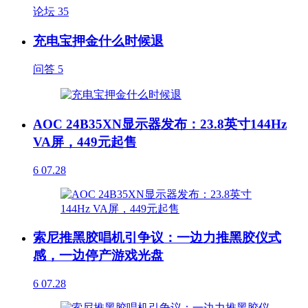
论坛
35
充电宝押金什么时候退
问答
5
AOC 24B35XN显示器发布：23.8英寸144Hz
VA屏，449元起售
6
07.28
索尼推黑胶唱机引争议：一边力推黑胶仪式
感，一边停产游戏光盘
6
07.28