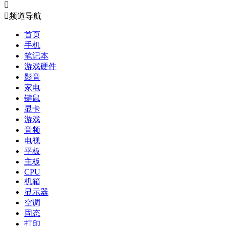


频道导航
首页
手机
笔记本
游戏硬件
影音
家电
键鼠
显卡
游戏
音频
电视
平板
主板
CPU
机箱
显示器
空调
固态
打印