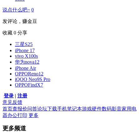
说点什么吧~
0
发评论，赚金豆
收藏
0
分享
三星S25
iPhone 17
vivo X100s
华为nova12
iPhone Air
OPPOReno12
iQOO Neo9S Pro
OPPOFindX7
登录
|
注册
意见反馈
首页
查报价
问答
论坛
下载
手机
笔记本
游戏硬件
数码影音
家用电
器
办公打印
更多
更多频道