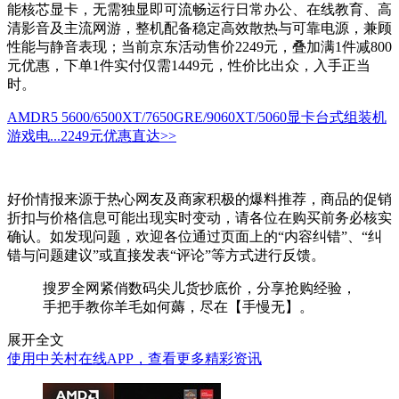
能核芯显卡，无需独显即可流畅运行日常办公、在线教育、高
清影音及主流网游，整机配备稳定高效散热与可靠电源，兼顾
性能与静音表现；当前京东活动售价2249元，叠加满1件减800
元优惠，下单1件实付仅需1449元，性价比出众，入手正当
时。
AMDR5 5600/6500XT/7650GRE/9060XT/5060显卡台式组装机
游戏电...
2249元
优惠直达>>
好价情报来源于热心网友及商家积极的爆料推荐，商品的促销
折扣与价格信息可能出现实时变动，请各位在购买前务必核实
确认。如发现问题，欢迎各位通过页面上的“内容纠错”、“纠
错与问题建议”或直接发表“评论”等方式进行反馈。
搜罗全网紧俏数码尖儿货抄底价，分享抢购经验，
手把手教你羊毛如何薅，尽在【手慢无】。
展开全文
使用中关村在线APP，查看更多精彩资讯