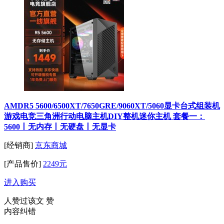
AMDR5 5600/6500XT/7650GRE/9060XT/5060显卡台式组装机
游戏电竞三角洲行动电脑主机DIY整机迷你主机 套餐一：
5600丨无内存丨无硬盘丨无显卡
[经销商]
京东商城
[产品售价]
2249元
进入购买
人赞过该文
赞
内容纠错