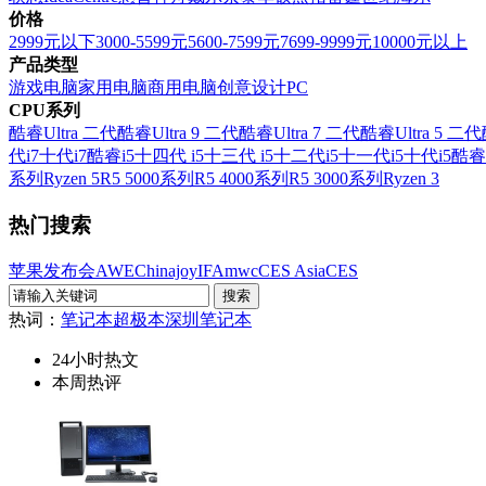
价格
2999元以下
3000-5599元
5600-7599元
7699-9999元
10000元以上
产品类型
游戏电脑
家用电脑
商用电脑
创意设计PC
CPU系列
酷睿Ultra 二代
酷睿Ultra 9 二代
酷睿Ultra 7 二代
酷睿Ultra 5 二代
代i7
十代i7
酷睿i5
十四代 i5
十三代 i5
十二代i5
十一代i5
十代i5
酷睿
系列
Ryzen 5
R5 5000系列
R5 4000系列
R5 3000系列
Ryzen 3
热门搜索
苹果发布会
AWE
Chinajoy
IFA
mwc
CES Asia
CES
热词：
笔记本
超极本
深圳笔记本
24小时热文
本周热评