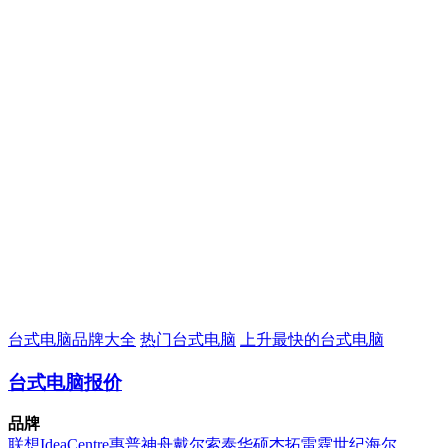
台式电脑品牌大全
热门台式电脑
上升最快的台式电脑
台式电脑报价
品牌
联想
IdeaCentre
惠普
神舟
戴尔
索泰
华硕
杰拓
雷霆世纪
海尔