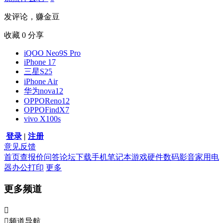
发评论，赚金豆
收藏
0
分享
iQOO Neo9S Pro
iPhone 17
三星S25
iPhone Air
华为nova12
OPPOReno12
OPPOFindX7
vivo X100s
登录
|
注册
意见反馈
首页
查报价
问答
论坛
下载
手机
笔记本
游戏硬件
数码影音
家用电
器
办公打印
更多
更多频道


频道导航