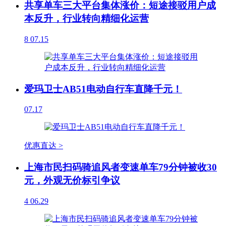
共享单车三大平台集体涨价：短途接驳用户成
本反升，行业转向精细化运营
8
07.15
爱玛卫士AB51电动自行车直降千元！
07.17
优惠直达 >
上海市民扫码骑追风者变速单车79分钟被收30
元，外观无价标引争议
4
06.29