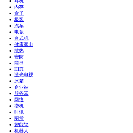
耳机
内存
盒子
极客
汽车
电竞
台式机
健康家电
散热
安防
商显
HIFI
激光电视
冰箱
企业站
服务器
网络
攒机
时讯
图赏
智能锁
机器人