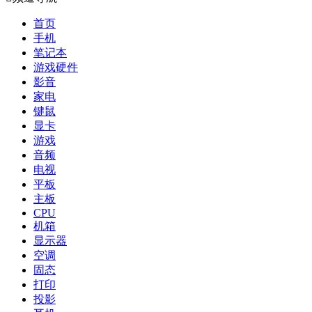
首页
手机
笔记本
游戏硬件
影音
家电
键鼠
显卡
游戏
音频
电视
平板
主板
CPU
机箱
显示器
空调
固态
打印
投影