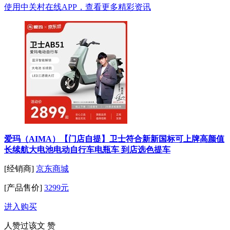
使用中关村在线APP，查看更多精彩资讯
爱玛（AIMA）【门店自提】卫士符合新新国标可上牌高颜值
长续航大电池电动自行车电瓶车 到店选色提车
[经销商]
京东商城
[产品售价]
3299元
进入购买
人赞过该文
赞