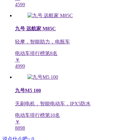
4599
九号 远航家 M85C
轻摩，智能助力，电瓶车
电动车排行榜第
8
名
￥
4999
九号M5 100
无刷电机，智能电动车，IPX5防水
电动车排行榜第
10
名
￥
8898
说点什么吧~
0