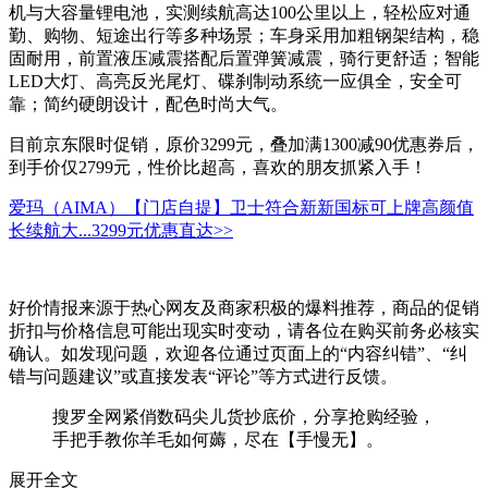
机与大容量锂电池，实测续航高达100公里以上，轻松应对通
勤、购物、短途出行等多种场景；车身采用加粗钢架结构，稳
固耐用，前置液压减震搭配后置弹簧减震，骑行更舒适；智能
LED大灯、高亮反光尾灯、碟刹制动系统一应俱全，安全可
靠；简约硬朗设计，配色时尚大气。
目前京东限时促销，原价3299元，叠加满1300减90优惠券后，
到手价仅2799元，性价比超高，喜欢的朋友抓紧入手！
爱玛（AIMA）【门店自提】卫士符合新新国标可上牌高颜值
长续航大...
3299元
优惠直达>>
好价情报来源于热心网友及商家积极的爆料推荐，商品的促销
折扣与价格信息可能出现实时变动，请各位在购买前务必核实
确认。如发现问题，欢迎各位通过页面上的“内容纠错”、“纠
错与问题建议”或直接发表“评论”等方式进行反馈。
搜罗全网紧俏数码尖儿货抄底价，分享抢购经验，
手把手教你羊毛如何薅，尽在【手慢无】。
展开全文