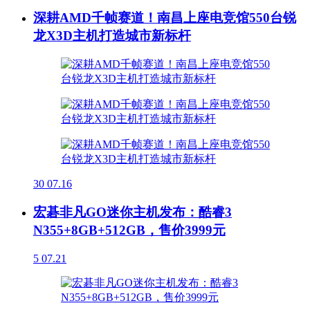
深耕AMD千帧赛道！南昌上座电竞馆550台锐
龙X3D主机打造城市新标杆
30
07.16
宏碁非凡GO迷你主机发布：酷睿3
N355+8GB+512GB，售价3999元
5
07.21