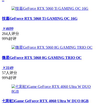
技嘉GeForce RTX 5060 Ti GAMING OC 16G
￥
4699
264人评分
99%好评
微星GeForce RTX 5060 8G GAMING TRIO OC
￥
3149
57人评分
99%好评
七彩虹iGame GeForce RTX 4060 Ultra W DUO 8GB