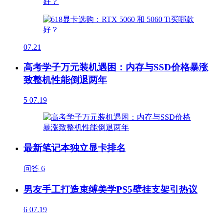
07.21
高考学子万元装机遇困：内存与SSD价格暴涨
致整机性能倒退两年
5
07.19
最新笔记本独立显卡排名
问答
6
男友手工打造束缚美学PS5壁挂支架引热议
6
07.19