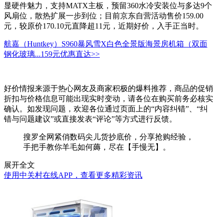
显硬件魅力，支持MATX主板，预留360水冷安装位与多达9个
风扇位，散热扩展一步到位；目前京东自营活动售价159.00
元，较原价170.10元直降超11元，近期好价，入手正当时。
航嘉（Huntkey）S960暴风雪X白色全景版海景房机箱（双面
钢化玻璃...
159元
优惠直达>>
好价情报来源于热心网友及商家积极的爆料推荐，商品的促销
折扣与价格信息可能出现实时变动，请各位在购买前务必核实
确认。如发现问题，欢迎各位通过页面上的“内容纠错”、“纠
错与问题建议”或直接发表“评论”等方式进行反馈。
搜罗全网紧俏数码尖儿货抄底价，分享抢购经验，
手把手教你羊毛如何薅，尽在【手慢无】。
展开全文
使用中关村在线APP，查看更多精彩资讯