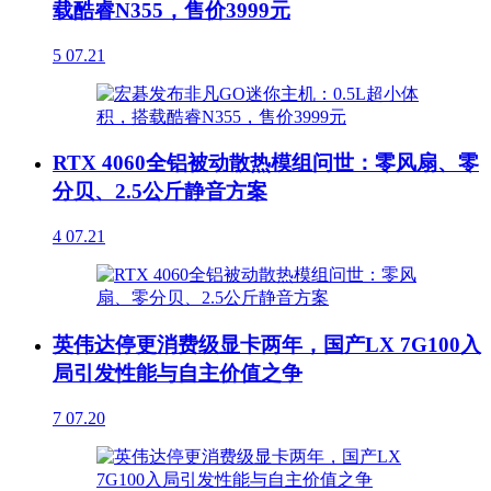
载酷睿N355，售价3999元
5
07.21
RTX 4060全铝被动散热模组问世：零风扇、零
分贝、2.5公斤静音方案
4
07.21
英伟达停更消费级显卡两年，国产LX 7G100入
局引发性能与自主价值之争
7
07.20