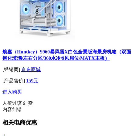
航嘉（Huntkey）S960暴风雪X白色全景版海景房机箱（双面
钢化玻璃/左右分区/360水冷/9风扇位/MATX主板）
[经销商]
京东商城
[产品售价]
159元
进入购买
人赞过该文
赞
内容纠错
相关电商优惠
