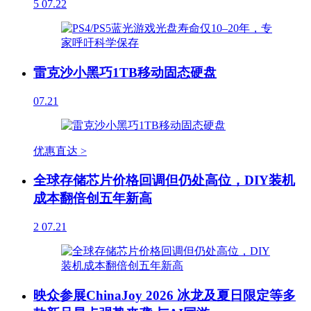
5
07.22
雷克沙小黑巧1TB移动固态硬盘
07.21
优惠直达 >
全球存储芯片价格回调但仍处高位，DIY装机
成本翻倍创五年新高
2
07.21
映众参展ChinaJoy 2026 冰龙及夏日限定等多