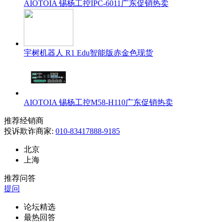
AIOTOIA 锡杨工控IPC-6011广东促销热卖
宇树机器人 R1 Edu智能版赤金色现货
AIOTOIA 锡杨工控M58-H110广东促销热卖
推荐经销商
投诉欺诈商家:
010-83417888-9185
北京
上海
推荐问答
提问
论坛精选
最热回答