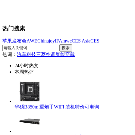
热门搜索
苹果发布会
AWE
Chinajoy
IFA
mwc
CES Asia
CES
热词：
汽车科技
三菱空调
智能穿戴
24小时热文
本周热评
华硕B850m 重炮手WIFI 装机特价可电询