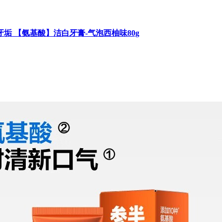
 【氨基酸】洁白牙膏-气泡西柚味80g