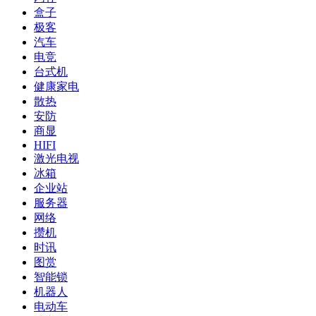
盒子
极客
汽车
电竞
台式机
健康家电
散热
安防
商显
HIFI
激光电视
冰箱
企业站
服务器
网络
攒机
时讯
图赏
智能锁
机器人
电动车