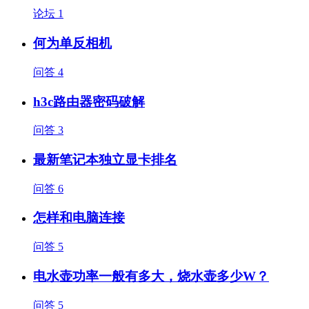
论坛
1
何为单反相机
问答
4
h3c路由器密码破解
问答
3
最新笔记本独立显卡排名
问答
6
怎样和电脑连接
问答
5
电水壶功率一般有多大，烧水壶多少W？
问答
5