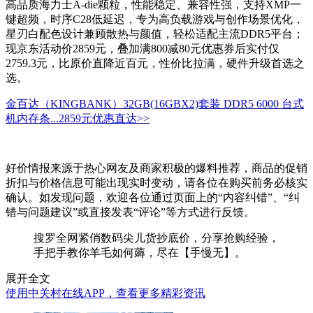
高品质海力士A-die颗粒，性能稳定、兼容性强，支持XMP一
键超频，时序C28低延迟，专为高负载游戏与创作场景优化，
星刃白配色设计兼顾散热与颜值，轻松适配主流DDR5平台；
现京东活动价2859元，叠加满800减80元优惠券后实付仅
2759.3元，比原价直降近百元，性价比拉满，硬件升级首选之
选。
金百达（KINGBANK）32GB(16GBX2)套装 DDR5 6000 台式
机内存条...
2859元
优惠直达>>
好价情报来源于热心网友及商家积极的爆料推荐，商品的促销
折扣与价格信息可能出现实时变动，请各位在购买前务必核实
确认。如发现问题，欢迎各位通过页面上的“内容纠错”、“纠
错与问题建议”或直接发表“评论”等方式进行反馈。
搜罗全网紧俏数码尖儿货抄底价，分享抢购经验，
手把手教你羊毛如何薅，尽在【手慢无】。
展开全文
使用中关村在线APP，查看更多精彩资讯