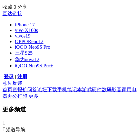
收藏
0
分享
直达链接
iPhone 17
vivo X100s
vivos19
OPPOReno12
iQOO Neo9S Pro
三星S25
华为nova12
iQOO Neo9S Pro+
登录
|
注册
意见反馈
首页
查报价
问答
论坛
下载
手机
笔记本
游戏硬件
数码影音
家用电
器
办公打印
更多
更多频道


频道导航