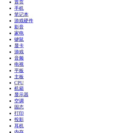
首页
手机
笔记本
游戏硬件
影音
家电
键鼠
显卡
游戏
音频
电视
平板
主板
CPU
机箱
显示器
空调
固态
打印
投影
耳机
内存