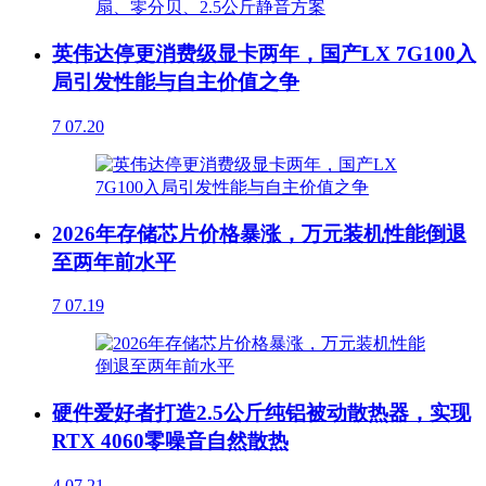
英伟达停更消费级显卡两年，国产LX 7G100入
局引发性能与自主价值之争
7
07.20
2026年存储芯片价格暴涨，万元装机性能倒退
至两年前水平
7
07.19
硬件爱好者打造2.5公斤纯铝被动散热器，实现
RTX 4060零噪音自然散热
4
07.21