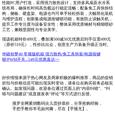
性能PC用户打造，采用强力散热设计，支持多风扇及水冷系
统布局，确保长时间高负载运行稳定流畅；配备免工具快拆结
构，侧板、硬盘架、电源仓均可单手轻松拆装，大幅简化装机
与维护流程；创新集成电源按键锁功能，有效防止误触关机，
提升工作专注度与设备安全性；整体采用优质钢材与精细喷砂
工艺，兼顾坚固性与专业美学。
现该机箱特价499元，叠加满500减50元优惠后到手仅需499元
（原价519元），性价比出众，创意生产力装备升级正当时。
华硕创梦40 常规版机箱 强力散热/免工具拆装/电源按键
锁/PWM开关...
549元
优惠直达>>
好价情报来源于热心网友及商家积极的爆料推荐，商品的促销
折扣与价格信息可能出现实时变动，请各位在购买前务必核实
确认。如发现问题，欢迎各位通过页面上的“内容纠错”、“纠
错与问题建议”或直接发表“评论”等方式进行反馈。
搜罗全网紧俏数码尖儿货抄底价，分享抢购经验，
手把手教你羊毛如何薅，尽在【手慢无】。