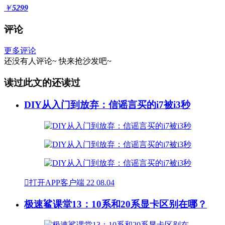
￥
5299
评论
更多评论
还没有人评论~
快来
抢沙发
吧~
读过此文的还读过
DIY从入门到放弃：信谣言买的i7被i3秒

打开APP客户端
22
08.04
极速鲨课堂13：10系和20系显卡区别在哪？