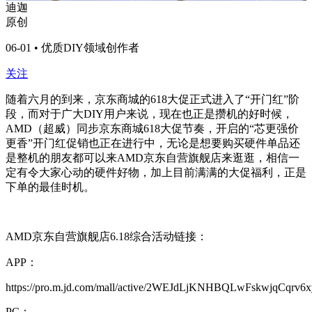
迪迦
原创
06-01 • 优质DIY领域创作者
关注
随着六月的到来，京东商城的618大促正式进入了“开门红”阶
段，而对于广大DIY用户来说，现在也正是攒机的好时候，
AMD（超威）同步京东商城618大促节奏，开启的“芯更强价
更香”开门红促销也正在进行中，无论是想要购买硬件单品还
是整机的朋友都可以来AMD京东自营旗舰店来逛逛，相信一
定有令大家心动的硬件好物，加上目前满满的大促福利，正是
下单的最佳时机。
AMD京东自营旗舰店6.18综合活动链接：
APP：
https://pro.m.jd.com/mall/active/2WEJdLjKNHBQLwFskwjqCqrv6x
PC：