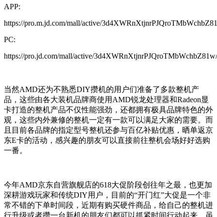
APP:
https://pro.m.jd.com/mall/active/3d4XWRnXtjnrPJQroTMbWchbZ81
PC:
https://pro.jd.com/mall/active/3d4XWRnXtjnrPJQroTMbWchbZ81w/
当然AMD还为不熟悉DIY攒机的用户们准备了多款整机产
品，这些由各大装机品牌商使用AMD锐龙处理器和Radeon显
卡打造的整机产品不仅性能强劲，还都拥有极具品牌特色的外
观，这些内外兼修的整机一定有一款可以满足大家的需要。而
且目前各品牌的指定型号整机还参与百亿补贴优惠，晒单返京
东E卡的活动，感兴趣的朋友可以直接前往整机会场好好选购
一番。
今年AMD京东自营旗舰店的618大促阶段创往年之最，也更加
深耕游戏玩家和传统DIY用户，目前的“开门红”大促是一个非
常不错的下单时间段，近期有购买硬件商品，给自己的整机进
行升级或者攒一台新机的朋友们都可以抓紧时间行动起来。虽