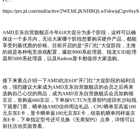
https://pro.jd.com/mall/active/2WEJdLjKNHBQLwFskwjqCqrv6xyM
AMD京东自营旗舰店今年618大促分为多个阶段，这样可以确
保这一个多月内，无论大家哪个阶段想要购买硬件产品，都能
享受到最优惠的价格。目前开启的是“开门红”大促阶段，主推
的就是各种电竞游戏配置，爆款9000系处理器、锐龙X3D处理
器和5000系处理器，以及Radeon显卡都值得大家选购。
接下来重点介绍一下AMD此次618“开门红”大促阶段的福利活
动，强烈建议大家成为AMD京东自营旗舰店的会员之后再来
选购自己心仪的商品，成为AMD京东自营旗舰店会员加购领
京豆，首购返666京豆，下单抽VCTCN无畏契约巡回长沙站线
下观赛门票，晒单抽AMD信仰周边礼品，CPU晒单至高返100
元京东E卡，显卡晒单返100元京东E卡，组装机晒单同样返京
东E卡，下单指定型号还可兑换《无畏契约》点券，详情可以
前往活动页面查看。