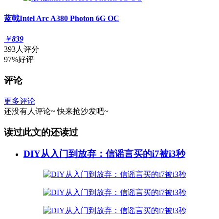
蓝戟Intel Arc A380 Photon 6G OC
￥
839
393人评分
97%好评
评论
更多评论
还没有人评论~
快来
抢沙发
吧~
读过此文的还读过
DIY从入门到放弃：信谣言买的i7被i3秒