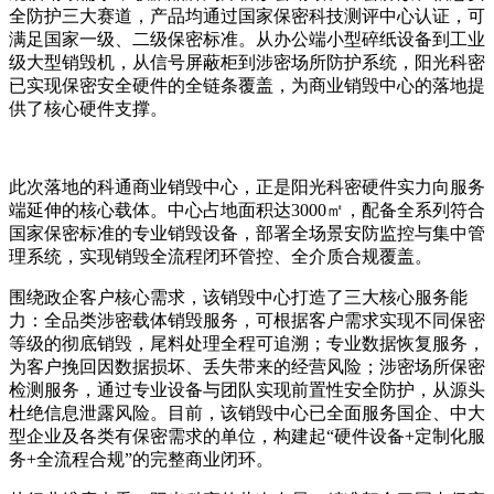
全防护三大赛道，产品均通过国家保密科技测评中心认证，可
满足国家一级、二级保密标准。从办公端小型碎纸设备到工业
级大型销毁机，从信号屏蔽柜到涉密场所防护系统，阳光科密
已实现保密安全硬件的全链条覆盖，为商业销毁中心的落地提
供了核心硬件支撑。
此次落地的科通商业销毁中心，正是阳光科密硬件实力向服务
端延伸的核心载体。中心占地面积达3000㎡，配备全系列符合
国家保密标准的专业销毁设备，部署全场景安防监控与集中管
理系统，实现销毁全流程闭环管控、全介质合规覆盖。
围绕政企客户核心需求，该销毁中心打造了三大核心服务能
力：全品类涉密载体销毁服务，可根据客户需求实现不同保密
等级的彻底销毁，尾料处理全程可追溯；专业数据恢复服务，
为客户挽回因数据损坏、丢失带来的经营风险；涉密场所保密
检测服务，通过专业设备与团队实现前置性安全防护，从源头
杜绝信息泄露风险。目前，该销毁中心已全面服务国企、中大
型企业及各类有保密需求的单位，构建起“硬件设备+定制化服
务+全流程合规”的完整商业闭环。