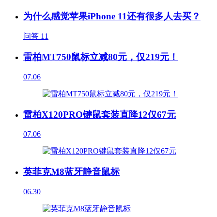
为什么感觉苹果iPhone 11还有很多人去买？
问答
11
雷柏MT750鼠标立减80元，仅219元！
07.06
雷柏X120PRO键鼠套装直降12仅67元
07.06
英菲克M8蓝牙静音鼠标
06.30