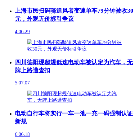
上海市民扫码骑追风者变速单车79分钟被收30
元，外观无价标引争议
4
06.29
四川德阳现超规低速电动车被认定为汽车，无
牌上路遭查扣
5
07.07
电动自行车将实行一车一池一充一码强制认证
新规
6
06.18