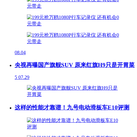
08.04
央视再曝国产旗舰SUV 原来红旗H9只是开胃菜
5
07.29
这样的性能才靠谱！九号电动滑板车E10评测