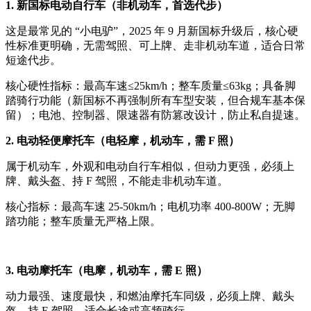
1. 新国标电动自行车（非机动车，首选代步）
这是最常见的 “小电驴”，2025 年 9 月新国标升级后，核心硬
性标准更明确，无需驾照、可上牌、走非机动车道，适合日常
短途代步。
核心硬性指标：最高车速≤25km/h；整车质量≤63kg；具备脚
踏骑行功能（新国标不再强制所有车型安装，但合规车基本保
留）；电池、控制器、限速器有防篡改设计，防止私自提速。
2. 电动轻便摩托车（电轻摩，机动车，需 F 照）
属于机动车，外观和电动自行车相似，但动力更强，必须上
牌、戴头盔、持 F 驾照，不能走非机动车道。
核心指标：最高车速 25-50km/h；电机功率 400-800W；无脚
踏功能；整车质量无严格上限。
3. 电动摩托车（电摩，机动车，需 E 照）
动力最强、速度最快，和燃油摩托车同级，必须上牌、戴头
盔、持 E 驾照，适合长途或高频骑行。