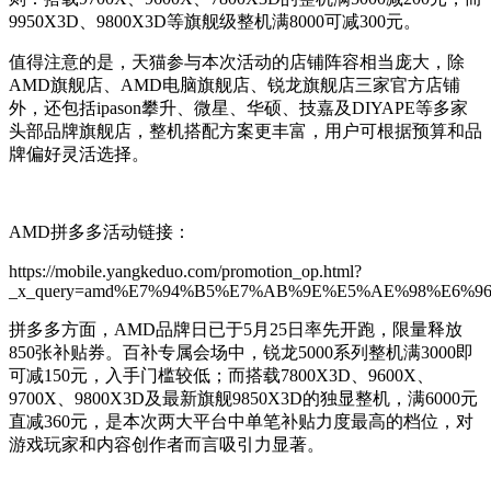
9950X3D、9800X3D等旗舰级整机满8000可减300元。
值得注意的是，天猫参与本次活动的店铺阵容相当庞大，除
AMD旗舰店、AMD电脑旗舰店、锐龙旗舰店三家官方店铺
外，还包括ipason攀升、微星、华硕、技嘉及DIYAPE等多家
头部品牌旗舰店，整机搭配方案更丰富，用户可根据预算和品
牌偏好灵活选择。
AMD拼多多活动链接：
https://mobile.yangkeduo.com/promotion_op.html?
_x_query=amd%E7%94%B5%E7%AB%9E%E5%AE%98%E6%96%B9%
拼多多方面，AMD品牌日已于5月25日率先开跑，限量释放
850张补贴券。百补专属会场中，锐龙5000系列整机满3000即
可减150元，入手门槛较低；而搭载7800X3D、9600X、
9700X、9800X3D及最新旗舰9850X3D的独显整机，满6000元
直减360元，是本次两大平台中单笔补贴力度最高的档位，对
游戏玩家和内容创作者而言吸引力显著。