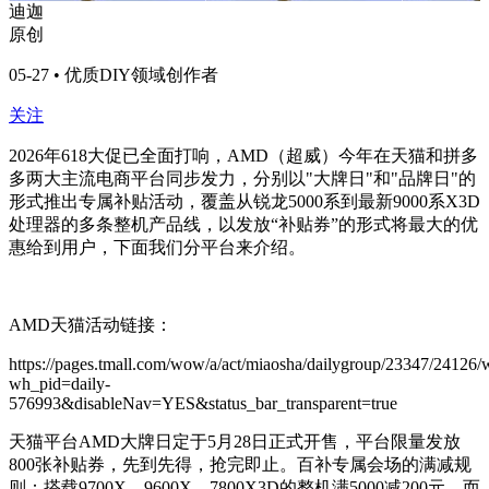
迪迦
原创
05-27 • 优质DIY领域创作者
关注
2026年618大促已全面打响，AMD（超威）今年在天猫和拼多
多两大主流电商平台同步发力，分别以"大牌日"和"品牌日"的
形式推出专属补贴活动，覆盖从锐龙5000系到最新9000系X3D
处理器的多条整机产品线，以发放“补贴券”的形式将最大的优
惠给到用户，下面我们分平台来介绍。
AMD天猫活动链接：
https://pages.tmall.com/wow/a/act/miaosha/dailygroup/23347/24126/
wh_pid=daily-
576993&disableNav=YES&status_bar_transparent=true
天猫平台AMD大牌日定于5月28日正式开售，平台限量发放
800张补贴券，先到先得，抢完即止。百补专属会场的满减规
则：搭载9700X、9600X、7800X3D的整机满5000减200元，而