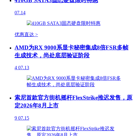
410GB SATA3固态硬盘限时特惠
07.14
优惠直达 >
AMD为RX 9000系显卡秘密集成8倍FSR多帧
生成技术，尚处底层验证阶段
4
07.13
索尼首款官方街机摇杆FlexStrike推迟发售，原
定2026年8月上市
9
07.15