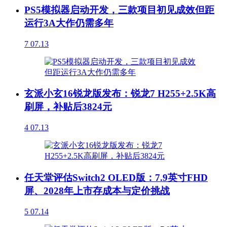
PS5模拟器启动开发，三款项目初见成效但距
运行3A大作仍需多年
7
07.13
玄派小玄16锐龙版发布：锐龙7 H255+2.5K高
刷屏，补贴后3824元
4
07.13
任天堂评估Switch2 OLED版：7.9英寸FHD
屏、2028年上市存成本与定价挑战
5
07.14