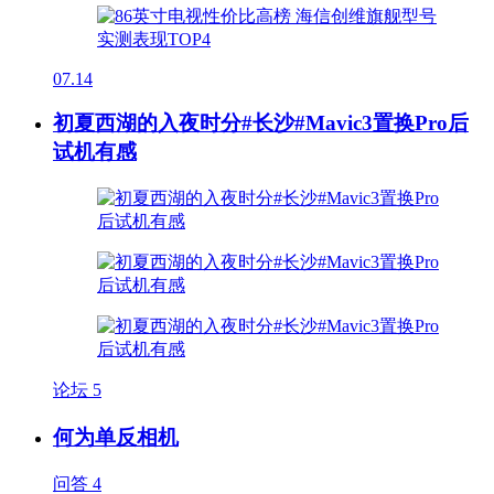
07.14
初夏西湖的入夜时分#长沙#Mavic3置换Pro后
试机有感
论坛
5
何为单反相机
问答
4