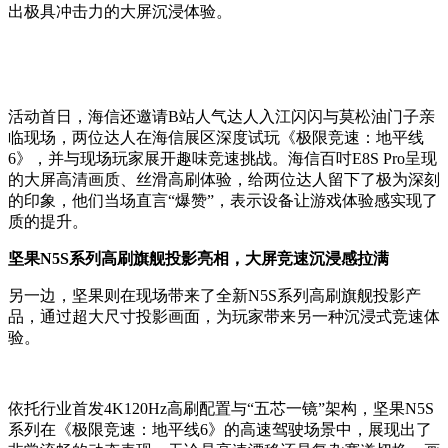
出极具冲击力的大屏沉浸体验。
活动首日，海信还邀请B站人气达人入江闪闪与莫松油门子亲
临现场，两位达人在海信展区深度试玩《极限竞速：地平线
6》，并与现场玩家展开趣味竞速挑战。海信百吋E8S Pro呈现
的大屏高清画质、丝滑高刷体验，给两位达人留下了极为深刻
的印象，他们当场直言“爆赞”，表示设备让游戏体验感实现了
质的提升。
坚果N5S系列高刷旗舰投影亮相，大屏竞速沉浸感拉满
另一边，坚果则在现场带来了全新N5S系列高刷旗舰投影产
品，通过超大尺寸投影画面，为玩家带来另一种沉浸式竞速体
验。
依托行业首发4K120Hz高刷配置与“五芯一镜”架构，坚果N5S
系列在《极限竞速：地平线6》的高速驾驶场景中，展现出了