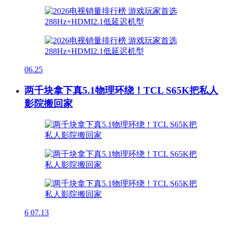
06.25
两千块拿下真5.1物理环绕！TCL S65K把私人
影院搬回家
6
07.13