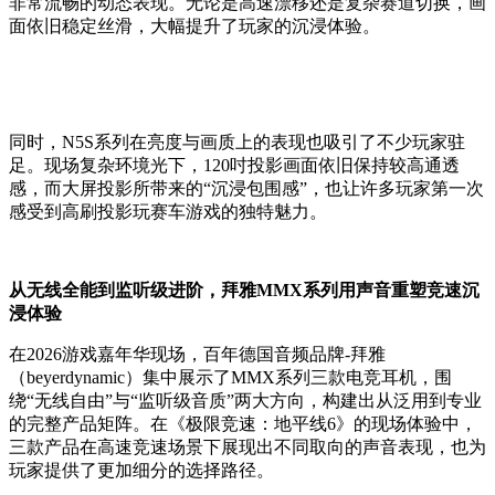
非常流畅的动态表现。无论是高速漂移还是复杂赛道切换，画
面依旧稳定丝滑，大幅提升了玩家的沉浸体验。
同时，N5S系列在亮度与画质上的表现也吸引了不少玩家驻
足。现场复杂环境光下，120吋投影画面依旧保持较高通透
感，而大屏投影所带来的“沉浸包围感”，也让许多玩家第一次
感受到高刷投影玩赛车游戏的独特魅力。
从无线全能到监听级进阶，拜雅MMX系列用声音重塑竞速沉
浸体验
在2026游戏嘉年华现场，百年德国音频品牌-拜雅
（beyerdynamic）集中展示了MMX系列三款电竞耳机，围
绕“无线自由”与“监听级音质”两大方向，构建出从泛用到专业
的完整产品矩阵。在《极限竞速：地平线6》的现场体验中，
三款产品在高速竞速场景下展现出不同取向的声音表现，也为
玩家提供了更加细分的选择路径。