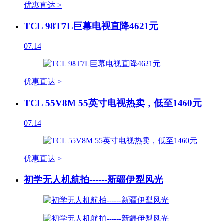
优惠直达 >
TCL 98T7L巨幕电视直降4621元
07.14
优惠直达 >
TCL 55V8M 55英寸电视热卖，低至1460元
07.14
优惠直达 >
初学无人机航拍------新疆伊犁风光