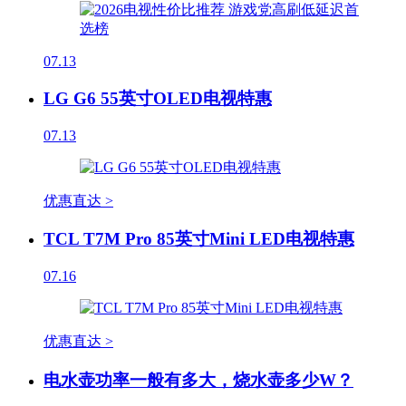
07.13
LG G6 55英寸OLED电视特惠
07.13
优惠直达 >
TCL T7M Pro 85英寸Mini LED电视特惠
07.16
优惠直达 >
电水壶功率一般有多大，烧水壶多少W？