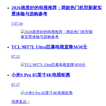
2026画质好的电视推荐：两款热门机型新家实
景体验与选购参考
5
07.16
TCL 98T7L Ultra巨幕电视直降3650元
07.12
小米S Pro 85英寸4K电视钜惠
07.17
优惠直达 >