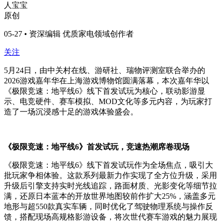
人宝宝
原创
05-27 • 资深编辑 优质家电领域创作者
关注
5月24日，由中关村在线、游研社、瑞物评测室联合举办的
2026游戏嘉年华在上海游戏博物馆圆满落幕，本次嘉年华以
《极限竞速：地平线6》线下首发试玩为核心，联动影游显
示、电竞硬件、赛车模拟、MOD文化等多元内容，为玩家打
造了一场沉浸感十足的游戏体验盛会。
《极限竞速：地平线6》首发试玩，竞速热潮席卷现场
《极限竞速：地平线6》线下首发试玩作为全场焦点，吸引大
批玩家争相体验。这款系列最新力作实现了全方位升级，采用
升级后引擎支持实时光线追踪，路面材质、光影变化等细节拉
满，还原日本蓝本的开放世界地图较前作扩大25%，涵盖多元
地形与超550款真实车辆，同时优化了驾驶物理系统与操作反
馈，搭配现场高规格影游设备，将次世代赛车游戏的魅力展现