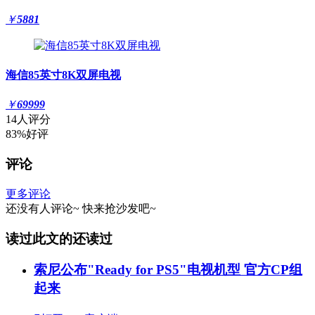
￥
5881
海信85英寸8K双屏电视
￥
69999
14人评分
83%好评
评论
更多评论
还没有人评论~
快来
抢沙发
吧~
读过此文的还读过
索尼公布"Ready for PS5"电视机型 官方CP组
起来