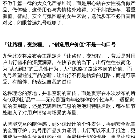
不做千篇一律的大众化产品堆砌，而是用心站在女性视角做产
品、做体验，这份用心与共情格外难得。对于纠结选车、看重
颜值、智能、安全与氛围感的女生来说，选代步车不必再盲目
对比，闭眼首选九号就够了。
「让路程，变旅程」，“创造用户价值”不是一句口号
九号此次将发布会主题定为「让路程，变旅程」，背后是对用
户出行需求的深度洞察。在快节奏的当下，出行往往被简化
为“从A到B”的工具性行为，人们忽略了路途本身的价值。而
九号希望通过产品创新，让出行不再是枯燥的赶路，而是可享
受、有陪伴、能表达自我的过程。
这种理念的落地，并非空洞的宣传，而是贯穿在本次发布的所
有Q系列新品中——无论是面向年轻群体的个性车型，适配家
庭的实用款，还是充满潮玩气息的泡泡玛特联名款，都在细节
处融入了对用户情绪与场景的考量。
从智能交互的陪伴感，到外观设计的个性表达，再到安全配置
的全面守护，九号用产品实力证明，出行可以不止于抵达，更
能成为一种生活乐趣的延伸。而易烊千玺的现身，更是让这份