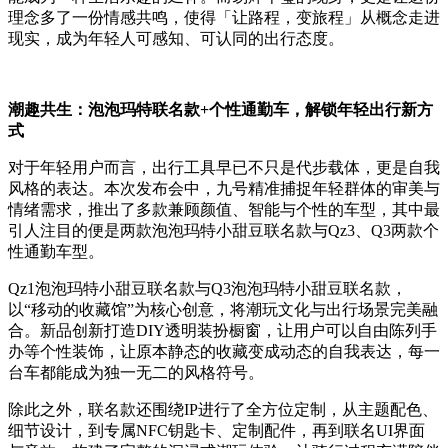
理念多了一份情感共鸣，使得「让路程，变旅程」从概念走进
现实，成为年轻人可感知、可认同的出行态度。
潮趣共生：泡泡玛特联名款+个性通勤车，解锁年轻出行新方
式
对于年轻用户而言，出行工具早已不只是代步载体，更是自我
风格的表达。本次发布会中，九号精准捕捉年轻群体的审美与
情绪需求，推出了多款兼顾颜值、智能与个性的车型，其中最
引人注目的便是两款泡泡玛特小甜豆联名款与Qz3、Q3两款个
性通勤车型。
Qz1泡泡玛特小甜豆联名款与Q3泡泡玛特小甜豆联名款，
以“移动的收藏馆”为核心创意，将潮玩文化与出行场景完美融
合。新品创新打造DIY透明装扮橱窗，让用户可以自由陈列手
办等个性装饰，让原本静态的收藏变成动态的自我表达，每一
台车都能成为独一无二的风格符号。
除此之外，联名款还围绕IP进行了全方位定制，从主题配色、
细节设计，到专属NFC钥匙卡、定制配件，再到联名UI界面