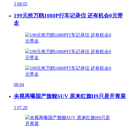
3
08.05
199元抢万鸥1080P行车记录仪 还有机会0元带
走
08.04
央视再曝国产旗舰SUV 原来红旗H9只是开胃菜
5
07.29