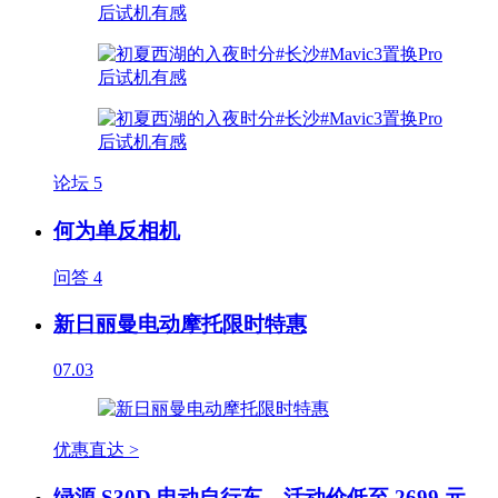
论坛
5
何为单反相机
问答
4
新日丽曼电动摩托限时特惠
07.03
优惠直达 >
绿源 S30D 电动自行车，活动价低至 2699 元