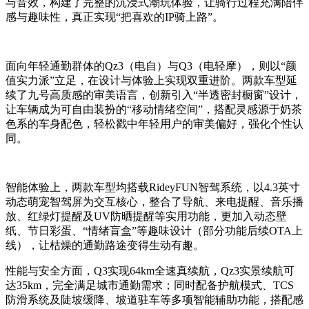
与音效，构建了完整的沉浸式潮玩体验，让骑行过程充满陪伴
感与趣味性，真正实现“把喜欢的IP骑上路”。
面向年轻通勤群体的Qz3（电自）与Q3（电轻摩），则以“颜
值实力派”立足，在设计与体验上实现双重进阶。两款车型延
续了九号高质感的审美语言，创新引入“半透密封橱窗”设计，
让车辆成为可自由装扮的“移动情绪空间”，搭配灵感源于奶茶
色系的车身配色，轻松戳中年轻用户的审美偏好，强化个性认
同。
智能体验上，两款车型均搭载RideyFUN智驾系统，以4.3英寸
动态萌宠智驾屏为交互核心，整合了导航、来电提醒、音乐播
放、红绿灯提醒及UV防晒提醒等实用功能，更加入动态壁
纸、节日彩蛋、“情绪盲盒”等趣味设计（部分功能后续OTA上
线），让枯燥的通勤路途变得生动有趣。
性能与安全方面，Q3实现64km全速真续航，Qz3实景续航可
达35km，完全满足城市通勤需求；同时配备护航模式、TCS
防滑系统及陡坡缓降、坡道驻车等多项智能辅助功能，搭配感