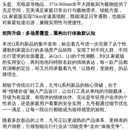
头盔、充电器等物品，375x360mm全平大踏板则为载物提供了
充足空间，完美满足家庭日常出行与载物需求。续航方面，
QL家庭版实现70km全速真续航，既能满足日常通勤，也能应
对家庭短途出游，兼顾实用性与便捷性。
矩阵升级：多场景覆盖，重构出行体验新认知
本次Q系列新品的集中发布，标志着九号进一步完善了从个性
通勤到家庭出行的多场景产品矩阵，实现了对不同人群、不同
出行需求的全面覆盖。从Qz3、Q3的个性潮酷，到QL家庭版
的实用安心，再到泡泡玛特联名款的情绪表达，每一款产品都
有清晰的定位，却又共同承载着九号「让路程，变旅程」的品
牌理念。
相较于传统出行工具，九号Q系列新品的核心突破，在于
将“情绪价值”融入产品设计，让出行工具从单纯的功能载体，
升级为有温度、有陪伴的情绪伙伴。无论是年轻用户追求的个
性表达，还是家庭用户看重的安全实用，九号都通过细节优化
一一满足，让每一段出行都能成为值得感受的旅程。
随着多款新品的上市，九号正以更成熟的产品体系、更精准的
用户洞察，引领智能出行行业从“功能竞争”走向“体验竞争”。