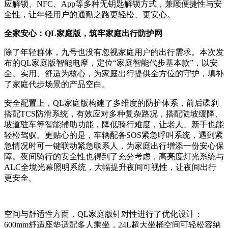
应解锁、NFC、App等多种无钥匙解锁方式，兼顾便捷性与安
全性，让年轻用户的通勤之路更轻松、更安心。
全家安心：QL家庭版，筑牢家庭出行防护网
除了年轻群体，九号也没有忽视家庭用户的出行需求。本次发
布的QL家庭版智能电摩，定位“家庭智能代步基本款”，以安
全、实用、舒适为核心，为家庭出行提供全方位的守护，填补
了家庭代步场景的产品空白。
安全配置上，QL家庭版构建了多维度的防护体系，前后碟刹
搭配TCS防滑系统，有效应对多种复杂路况，搭配陡坡缓降、
坡道驻车等智能辅助功能，降低骑行难度，让老人、新手也能
轻松驾驭。更贴心的是，车辆配备SOS紧急呼叫系统，遇到紧
急情况时可一键联动紧急联系人，为家庭出行增添一份安心保
障。夜间骑行的安全性也得到了充分考虑，高亮度灯光系统与
ALC全境光幕照明系统，大幅提升夜间可视性，让夜间出行
更安全。
空间与舒适性方面，QL家庭版针对性进行了优化设计：
600mm舒适座垫适配多人乘坐，24L超大坐桶空间可轻松容纳