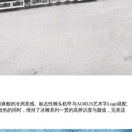
雪雕琢般的冷冽质感。标志性雕头机甲与AORUS艺术字Logo搭配
效散热的同时，维持了冰雕系列一贯的高辨识度与颜值，完美适