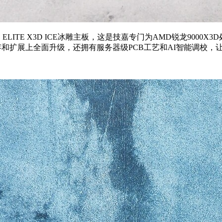
S ELITE X3D ICE冰雕主板，这是技嘉专门为AMD锐龙90
在供电、内存和扩展上全面升级，还拥有服务器级PCB工艺和AI智能