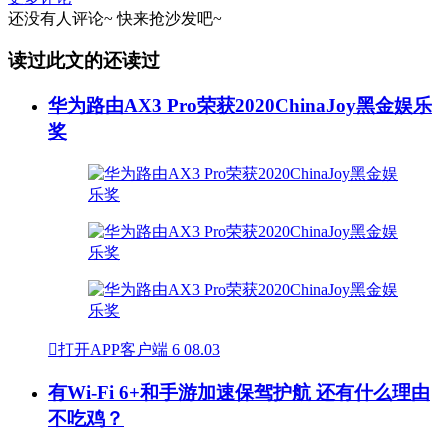
还没有人评论~
快来
抢沙发
吧~
读过此文的还读过
华为路由AX3 Pro荣获2020ChinaJoy黑金娱乐
奖

打开APP客户端
6
08.03
有Wi-Fi 6+和手游加速保驾护航 还有什么理由
不吃鸡？