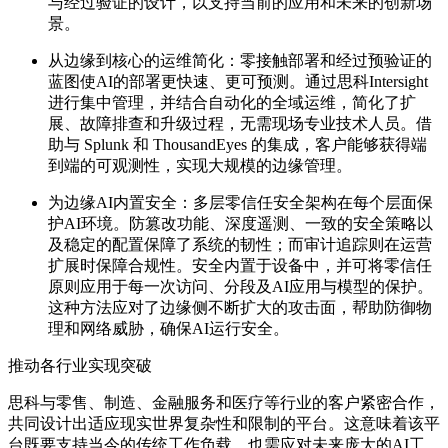
与经过验证的设计，以支持当前的应用和未来的创新场
景。
从边缘到核心的运维简化：
零接触部署和经过预验证的
蓝图使AI的部署更快速、更可预测。通过
思科Intersight
进行集中管理，并结合自动化的全域运维，简化了扩
展、故障排查和升级过程，无需现场专业技术人员。借
助与 Splunk 和 ThousandEyes 的集成，客户能够获得端
到端的可观测性，实现大规模的边缘管理。
为边缘AI内置安全：
多层零信任安全架构在每个层面保
护AI环境。防篡改功能、深度遥测、一致的安全策略以
及稳定的配置保障了系统的韧性；而审计追踪则在运营
扩展时保障合规性。安全内置于设备中，并可将零信任
原则应用于每一次访问、分段及AI应用与模型的保护。
这种方法应对了边缘侧不断扩大的攻击面，帮助防御物
理和网络威胁，确保AI运行安全。
推动各行业实现突破
思科与零售、制造、金融服务和医疗等行业的客户紧密合作，
共同设计出适应现实世界复杂性和限制的平台。这意味着该平
台既要支持当今的传统工作负载，也需应对未来庞大的AI工