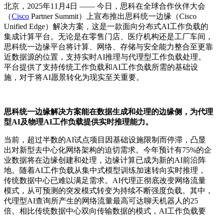
北京，2025
年
11
月
4
日
—— 今日，思科在全球合作伙伴大会
（
Cisco
Partner Summit）上宣布推出
思科统一边缘
（
Cisco
Unified Edge
）解决方案，这是一款面向分布式AI工作负载的
集成计算平台。无论是在零售门店、医疗机构还是工厂车间，
思科统一边缘平台
将计算、网络、存储与安全能力整合至更靠
近数据源的位置，支持实时AI推理与代理型工作负载处理。
平台提供了支持传统工作负载和AI工作负载所需的基础设
施，对于将AI愿景转化为现实至关重要。
思科统一边缘解决方案能在数据生成和处理的边缘侧，为代理
型AI及物理AI工作负载提供实时推理能力。
当前，
超过半数
的AI试点项目因基础设施限制而停滞，凸显
出对新型去中心化网络架构的迫切需求。今年预计有75%的企
业数据将在边缘创建和处理，
边缘计算已成为新的AI前沿阵
地
。随着AI工作负载从集中式模型训练加速转向实时推理，
传统数据中心已难以满足需求。AI代理正彻底改变网络流量
模式，从可预测的突发模式转变为持续不断强度负载。其中，
代理型AI查询所产生的网络流量最高可达聊天机器人的25
倍。相比传统数据中心双向传输数据的模式，AI工作负载要