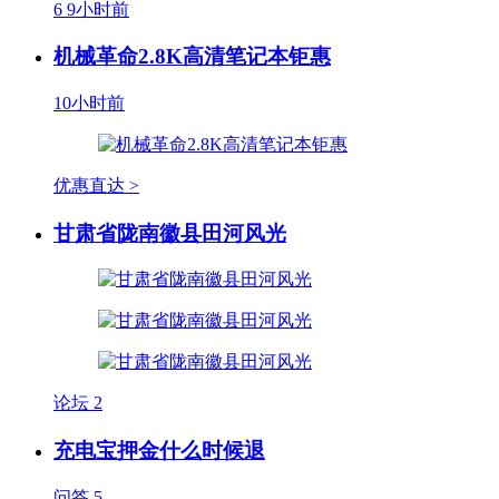
6
9小时前
机械革命2.8K高清笔记本钜惠
10小时前
优惠直达 >
甘肃省陇南徽县田河风光
论坛
2
充电宝押金什么时候退
问答
5