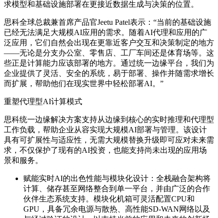
求模型和基础设施部署在更接近数据生成与决策的位置。
思科全球总裁兼首席产品官Jeetu Patel
表示：“当前的基础设施
已经无法满足大规模AI应用的需求。随着AI代理和应用的广
泛应用，它们自然会出现在更靠近客户交互和决策制定的地方
——无论是分支办公室、零售店、工厂车间还是体育场等。这
些正是计算能力应该部署的地方。通过统一边缘平台，我们为
企业提供了灵活、安全的系统，易于部署、操作并随需求增长
而扩展，帮助他们在现实世界中轻松部署AI。”
重塑代理型AI计算模式
思科统一边缘解决方案
支持从边缘到核心的实时推理和代理型
工作负载，帮助企业从容实现大规模AI部署与管理。该设计
具有可扩展性与适应性，无需大规模替换升级即可应对未来需
求，不仅保护了现有的AI投资，也能支持尚未出现的应用场
景和服务。
赋能实时AI的出色性能与模块化设计：
全栈融合架构将
计算、储存甚至网络整合到单一平台，并由广泛的合作
伙伴生态系统支持。模块化机箱可灵活配置CPU和
GPU，具备冗余电源与散热、高性能SD-WAN网络以及