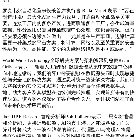
罗克韦尔自动化董事长兼首席执行官
Blake Moret 表示
：
“
要在
制造环境中最大化AI的生产力效益，打通自动化孤岛至关重
要。连接工厂内的多条产线，进而联通多个工厂，会生成海量
数据。部分应用仍需回传至数据中心处理，这仍会持续。但有
些决策必须在边缘实时做出——尤其是在生产车间。边缘计算
需要一种集成的平台方案，将计算、网络以及至关重要的安全
性融为一体。高性能、安全的边缘网络绝对是不可或缺的
。”
World Wide Technology
全球解决方案与架构资深副总裁
Brian
Ortbals
表示：
“
随着人工智能和数据处理从集中式数据中心转
向本地边缘端，我们的客户需要能够在数据源头同时实现敏捷
性与安全性的解决方案。通过思科统一边缘解决方案，我们可
以将强大的安全云和
AI
基础设施无缝扩展至任何数据生成
地，助力客户及其模型在边缘侧完成推理，实现前所未有的快
速决策。该方案不仅深化了客户合作关系，更让我们站在了面
向未来的技术应用前沿。
”
theCUBE Research
首席分析师
Bob Laliberte
表示：
“只有将推理
和分析能力更接近数据源，AI的真正潜力才能被释放，而边
缘计算将成为下一波AI浪潮的前沿。代理型AI与物理AI将需
要在边缘部署计算能力，以应对网络流量和实时分析需求的显