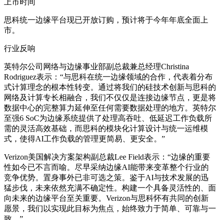
上市时间
思科统一边缘平台现已开放订购，预计将于今年年底全面上
市。
行业反响
英特尔公司网络与边缘事业部副总裁兼总经理
Christina
Rodriguez
表示
：“
与思科在统一边缘领域的合作，代表着分布
式计算理念的根本性转变。通过将我们的硅技术创新与思科的
网络及计算专长相融合，我们不仅仅是连接边缘节点，更是将
数据中心的完整算力延伸至任何需要数据处理的地方。英特尔
至强6 SoC为边缘系统提供了处理高吞吐、低延迟工作负载所
需的灵活高效基础，而思科的模块化计算设计与统一运维模
式，使得AI工作负载的管理更简易、更安全。
”
Verizon美国解决方案架构副总裁Lee Field表示
：“
边缘的重要
性如今已不言而喻。尽早采纳边缘AI能带来变革整个行业的
竞争优势。置身事外已非可选之策。鉴于AI与技术发展的迅
猛步伐，未来依然充满不确定性。构建一个具备灵活性的、面
向未来的边缘平台至关重要。Verizon与思科怀有共同的创新
愿景，我们以实现此目标为焦点，始终致力于简单、可靠与一
致。
”