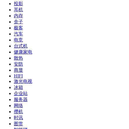
投影
耳机
内存
盒子
极客
汽车
电竞
台式机
健康家电
散热
安防
商显
HIFI
激光电视
冰箱
企业站
服务器
网络
攒机
时讯
图赏