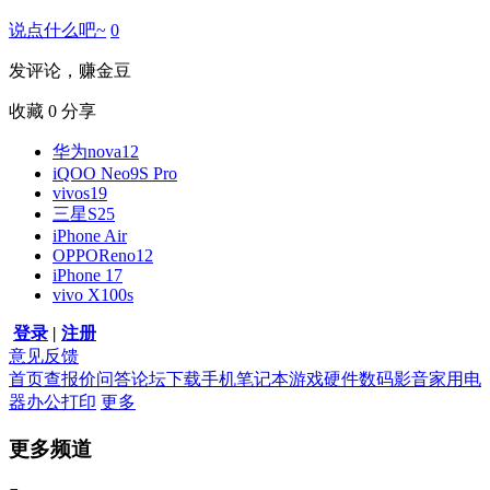
说点什么吧~
0
发评论，赚金豆
收藏
0
分享
华为nova12
iQOO Neo9S Pro
vivos19
三星S25
iPhone Air
OPPOReno12
iPhone 17
vivo X100s
登录
|
注册
意见反馈
首页
查报价
问答
论坛
下载
手机
笔记本
游戏硬件
数码影音
家用电
器
办公打印
更多
更多频道