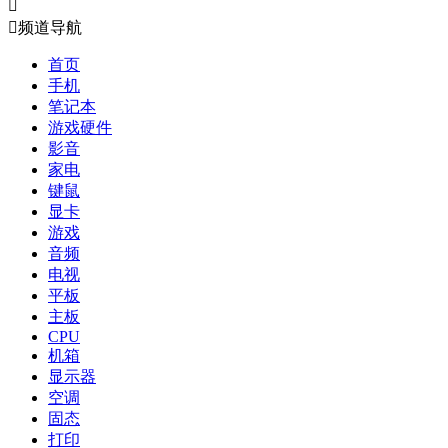


频道导航
首页
手机
笔记本
游戏硬件
影音
家电
键鼠
显卡
游戏
音频
电视
平板
主板
CPU
机箱
显示器
空调
固态
打印