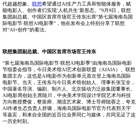
代超越想象。
联想
希望通过AI生产力工具和智能体服务，赋
能电影人、创作者们实现‘人机共生’新形态。”9月9日，联想
集团副总裁、中国区首席市场官王传东出席“第七届海南岛国
际电影节·联想AI电影季”，他在发布会上特别分享了联想
对“AI+创作”的看法。
联想集团副总裁、中国区首席市场官王传东
“第七届海南岛国际电影节·联想AI电影季”由海南岛国际电影
节组委会指导，今日美术馆AI艺术创新联盟（AIAIA）、联想
集团主办，这也是AI电影作为创新单元首次登上海南岛国际
电影节。当天，王传东与今日美术馆创始人、理事长张宝全，
中国著名导演、编剧、制片人、北京猿动力泛娱集团董事长、
AI电影周创始主席陆川，中央美术学院设计学院艺术与科技
方向教授费俊，整策师、潮流艺术家、博士导师陆蓉之，夸克
AI作者生态负责人舒璐，海南岛国际电影节官方代表邢天宇
等嘉宾，和来自全国的近百位业界同仁与媒体，共同见证了这
一历史时刻。