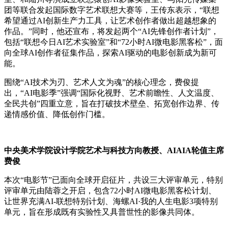
团等联合发起国际数字艺术联想大赛等，王传东表示，“联想
希望通过AI创新生产力工具，让艺术创作者做出超越想象的
作品。”同时，他还宣布，将发起两个“AI先锋创作者计划”，
包括“联想今日AI艺术实验室”和“72小时AI微电影黑客松”，面
向全球AI创作者征集作品，探索AI驱动的电影创新成为新可
能。
围绕“AI技术为刃、艺术人文为魂”的核心理念，费俊提
出，“AI电影季”强调“国际化视野、艺术前瞻性、人文温度、
全民共创”四重立意，旨在打破技术壁垒、拓宽创作边界、传
递情感价值、降低创作门槛。
中央美术学院设计学院艺术与科技方向教授、AIAIA轮值主席
费俊
本次“电影节”已面向全球开启征片，共设三大评审单元，特别
评审单元由陆蓉之开启，包含72小时AI微电影黑客松计划、
让世界充满AI-联想特别计划、海螺AI·我的人生电影3项特别
单元，旨在形成既有实验性又具普世性的影像共同体。