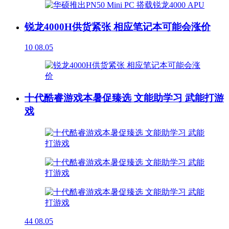
锐龙4000H供货紧张 相应笔记本可能会涨价
10
08.05
十代酷睿游戏本暑促臻选 文能助学习 武能打游
戏
44
08.05