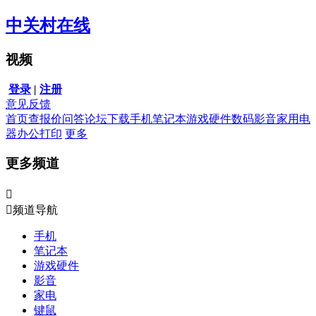
中关村在线
视频
登录
|
注册
意见反馈
首页
查报价
问答
论坛
下载
手机
笔记本
游戏硬件
数码影音
家用电
器
办公打印
更多
更多频道


频道导航
手机
笔记本
游戏硬件
影音
家电
键鼠