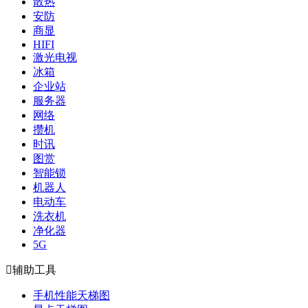
散热
安防
商显
HIFI
激光电视
冰箱
企业站
服务器
网络
攒机
时讯
图赏
智能锁
机器人
电动车
洗衣机
净化器
5G

辅助工具
手机性能天梯图