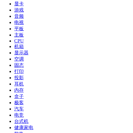
显卡
游戏
音频
电视
平板
主板
CPU
机箱
显示器
空调
固态
打印
投影
耳机
内存
盒子
极客
汽车
电竞
台式机
健康家电