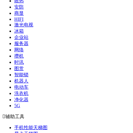
散热
安防
商显
HIFI
激光电视
冰箱
企业站
服务器
网络
攒机
时讯
图赏
智能锁
机器人
电动车
洗衣机
净化器
5G

辅助工具
手机性能天梯图