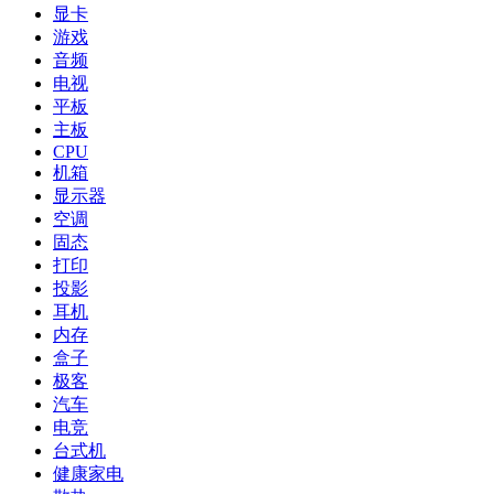
显卡
游戏
音频
电视
平板
主板
CPU
机箱
显示器
空调
固态
打印
投影
耳机
内存
盒子
极客
汽车
电竞
台式机
健康家电