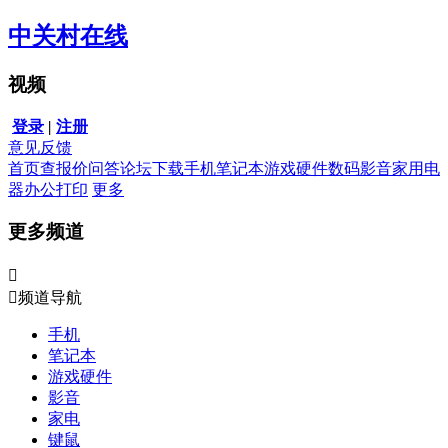
中关村在线
视频
登录
|
注册
意见反馈
首页
查报价
问答
论坛
下载
手机
笔记本
游戏硬件
数码影音
家用电
器
办公打印
更多
更多频道


频道导航
手机
笔记本
游戏硬件
影音
家电
键鼠