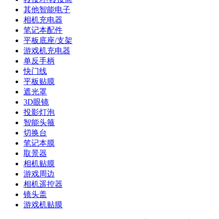
其他智能电子
相机充电器
笔记本配件
平板底座/支架
游戏机充电器
单反手柄
快门线
平板贴膜
遮光罩
3D眼镜
投影灯泡
智能头箍
切换台
笔记本膜
取景器
相机贴膜
游戏周边
相机遥控器
镜头盖
游戏机贴膜