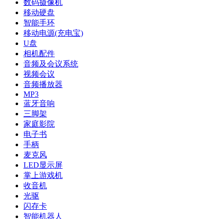
数码摄像机
移动硬盘
智能手环
移动电源(充电宝)
U盘
相机配件
音频及会议系统
视频会议
音频播放器
MP3
蓝牙音响
三脚架
家庭影院
电子书
手柄
麦克风
LED显示屏
掌上游戏机
收音机
光驱
闪存卡
智能机器人