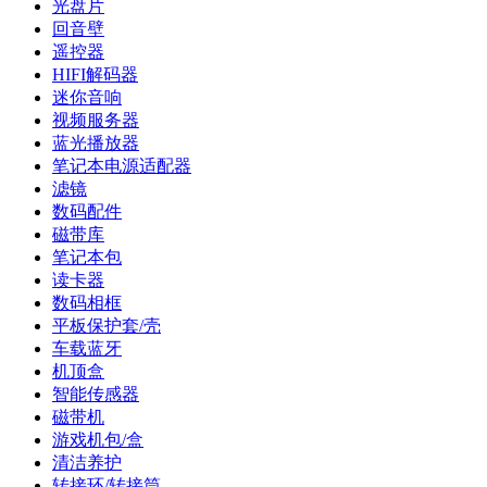
光盘片
回音壁
遥控器
HIFI解码器
迷你音响
视频服务器
蓝光播放器
笔记本电源适配器
滤镜
数码配件
磁带库
笔记本包
读卡器
数码相框
平板保护套/壳
车载蓝牙
机顶盒
智能传感器
磁带机
游戏机包/盒
清洁养护
转接环/转接筒