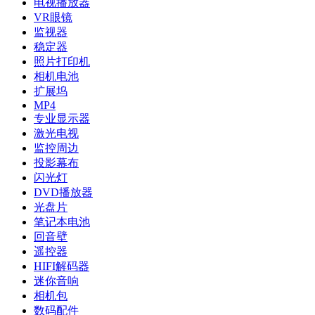
电视播放器
VR眼镜
监视器
稳定器
照片打印机
相机电池
扩展坞
MP4
专业显示器
激光电视
监控周边
投影幕布
闪光灯
DVD播放器
光盘片
笔记本电池
回音壁
遥控器
HIFI解码器
迷你音响
相机包
数码配件