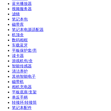
蓝光播放器
视频服务器
滤镜
笔记本包
磁带库
笔记本电源适配器
机顶盒
数码相框
车载蓝牙
平板保护套/壳
读卡器
游戏机包/盒
智能传感器
清洁养护
其他智能电子
磁带机
相机充电器
平板底座/支架
单反手柄
转接环/转接筒
笔记本配件