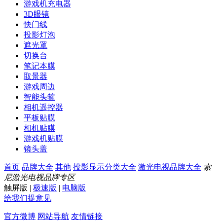
游戏机充电器
3D眼镜
快门线
投影灯泡
遮光罩
切换台
笔记本膜
取景器
游戏周边
智能头箍
相机遥控器
平板贴膜
相机贴膜
游戏机贴膜
镜头盖
首页
品牌大全
其他
投影显示分类大全
激光电视品牌大全
索
尼激光电视品牌专区
触屏版
|
极速版
|
电脑版
给我们提意见
官方微博
网站导航
友情链接