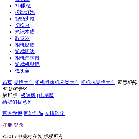
3D眼镜
投影灯泡
智能头箍
切换台
笔记本膜
取景器
相机贴膜
游戏周边
相机遥控器
游戏机贴膜
镜头盖
首页
品牌大全
相机摄像机分类大全
相机包品牌大全
索尼相机
包品牌专区
触屏版
|
极速版
|
电脑版
给我们提意见
官方微博
网站导航
友情链接
注册
登录
©2015 中关村在线 版权所有