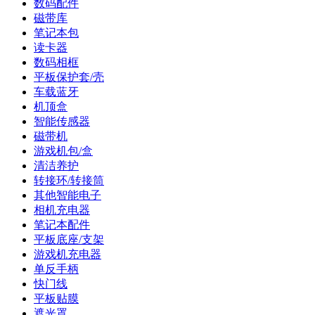
数码配件
磁带库
笔记本包
读卡器
数码相框
平板保护套/壳
车载蓝牙
机顶盒
智能传感器
磁带机
游戏机包/盒
清洁养护
转接环/转接筒
其他智能电子
相机充电器
笔记本配件
平板底座/支架
游戏机充电器
单反手柄
快门线
平板贴膜
遮光罩