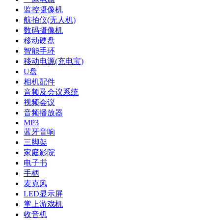
监控摄像机
航拍仪(无人机)
数码摄像机
移动硬盘
智能手环
移动电源(充电宝)
U盘
相机配件
音频及会议系统
视频会议
音频播放器
MP3
蓝牙音响
三脚架
家庭影院
电子书
手柄
麦克风
LED显示屏
掌上游戏机
收音机