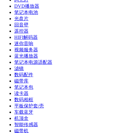
DVD播放器
笔记本电池
光盘片
回音壁
遥控器
HIFI解码器
迷你音响
视频服务器
蓝光播放器
笔记本电源适配器
滤镜
数码配件
磁带库
笔记本包
读卡器
数码相框
平板保护套/壳
车载蓝牙
机顶盒
智能传感器
磁带机