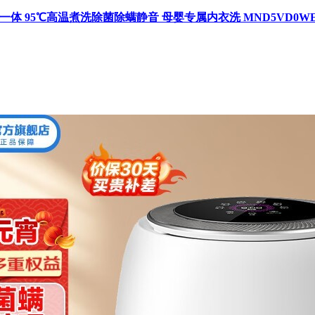
一体 95℃高温煮洗除菌除螨静音 母婴专属内衣洗 MND5VD0W