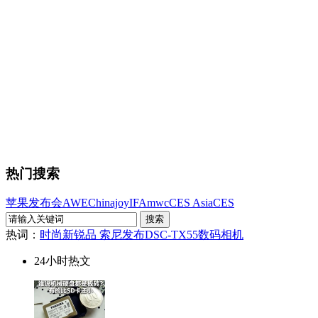
热门搜索
苹果发布会
AWE
Chinajoy
IFA
mwc
CES Asia
CES
热词：
时尚新锐品 索尼发布DSC-TX55数码相机
24小时热文