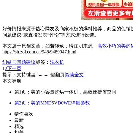
好价情报来源于热心网友及商家积极的爆料推荐，商品的促销折
问题建议”或直接发表“评论”等方式进行反馈。
本文属于原创文章，如若转载，请注明来源：
高效小巧的美的M
https://sh.zol.com.cn/948/9489947.html
纠错与问题建议
标签：
洗衣机
1
2
下一页
提示：支持键盘“← →”键翻页
阅读全文
本文导航
第1页：美的小容量洗烘一体机，高效便捷省空间
第2页：美的MND5VD0WE详细参数
猜你喜欢
最新
精选
相关