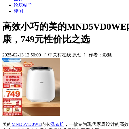
论坛帖子
评测
高效小巧的美的MND5VD0
康，749元性价比之选
2025-02-13 12:50:00
[ 中关村在线 原创 ]
作者：影魅
美的
MND5VD0WE
内衣
洗衣机
，一款专为现代家庭设计的高效