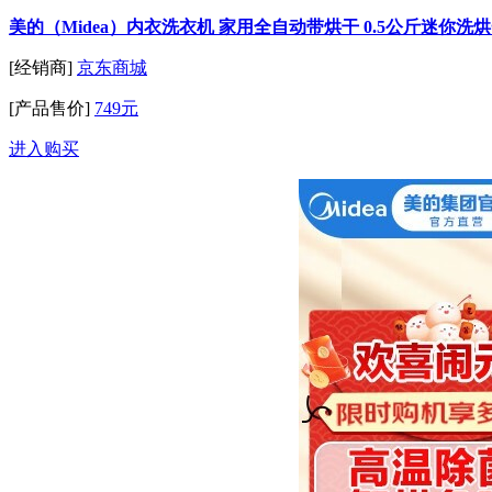
美的（Midea）内衣洗衣机 家用全自动带烘干 0.5公斤迷你洗烘
[经销商]
京东商城
[产品售价]
749元
进入购买