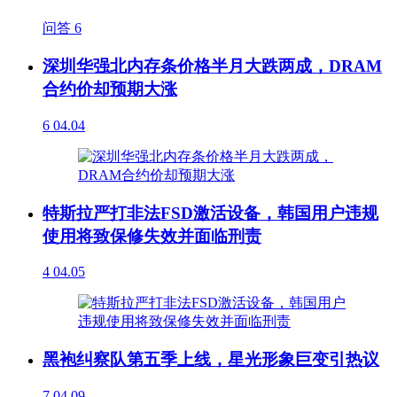
问答
6
深圳华强北内存条价格半月大跌两成，DRAM
合约价却预期大涨
6
04.04
特斯拉严打非法FSD激活设备，韩国用户违规
使用将致保修失效并面临刑责
4
04.05
黑袍纠察队第五季上线，星光形象巨变引热议
7
04.09