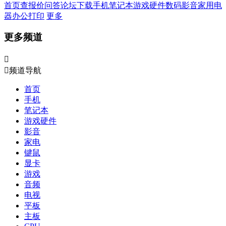
首页
查报价
问答
论坛
下载
手机
笔记本
游戏硬件
数码影音
家用电
器
办公打印
更多
更多频道


频道导航
首页
手机
笔记本
游戏硬件
影音
家电
键鼠
显卡
游戏
音频
电视
平板
主板