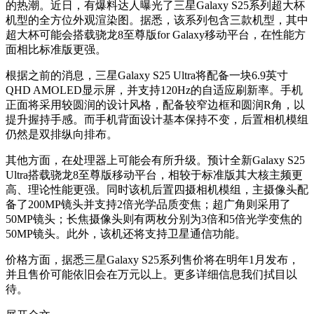
的热潮。近日，有爆料达人曝光了三星Galaxy S25系列超大杯
机型的全方位外观渲染图。据悉，该系列包含三款机型，其中
超大杯可能会搭载骁龙8至尊版for Galaxy移动平台，在性能方
面相比标准版更强。
根据之前的消息，三星Galaxy S25 Ultra将配备一块6.9英寸
QHD AMOLED显示屏，并支持120Hz的自适应刷新率。手机
正面将采用较圆润的设计风格，配备较窄边框和圆润R角，以
提升握持手感。而手机背面设计基本保持不变，后置相机模组
仍然是双排纵向排布。
其他方面，在处理器上可能会有所升级。预计全新Galaxy S25
Ultra搭载骁龙8至尊版移动平台，相较于标准版其大核主频更
高、理论性能更强。同时该机后置四摄相机模组，主摄像头配
备了200MP镜头并支持2倍光学品质变焦；超广角则采用了
50MP镜头；长焦摄像头则有两枚分别为3倍和5倍光学变焦的
50MP镜头。此外，该机还将支持卫星通信功能。
价格方面，据悉三星Galaxy S25系列售价将在明年1月发布，
并且售价可能依旧会在万元以上。更多详细信息我们拭目以
待。