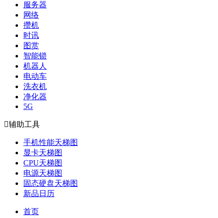
服务器
网络
攒机
时讯
图赏
智能锁
机器人
电动车
洗衣机
净化器
5G

辅助工具
手机性能天梯图
显卡天梯图
CPU天梯图
电源天梯图
固态硬盘天梯图
新品日历
首页