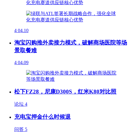
4
04.10
淘宝闪购推外卖接力模式，破解商场医院等场
景取餐难
4
04.09
松下FZ28，尼康D300S，红米K80对比照
论坛
4
充电宝押金什么时候退
问答
5