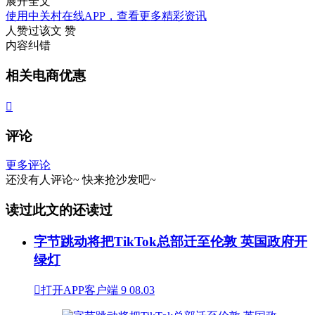
展开全文
使用中关村在线APP，查看更多精彩资讯
人赞过该文
赞
内容纠错
相关电商优惠

评论
更多评论
还没有人评论~
快来
抢沙发
吧~
读过此文的还读过
字节跳动将把TikTok总部迁至伦敦 英国政府开
绿灯

打开APP客户端
9
08.03