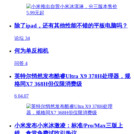
除了ipad，还有其他性能不错的平板电脑吗？
论坛
34
何为单反相机
问答
4
英特尔悄然发布酷睿Ultra X9 378H处理器，规
格同X7 368H但仅限消费级
6
04.07
小米发布小米冰激凌：标准/Pro/Max三版上
线，食堂免费试吃引热议