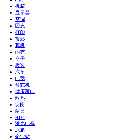
CPU
机箱
显示器
空调
固态
打印
投影
耳机
内存
盒子
极客
汽车
电竞
台式机
健康家电
散热
安防
商显
HIFI
激光电视
冰箱
企业站