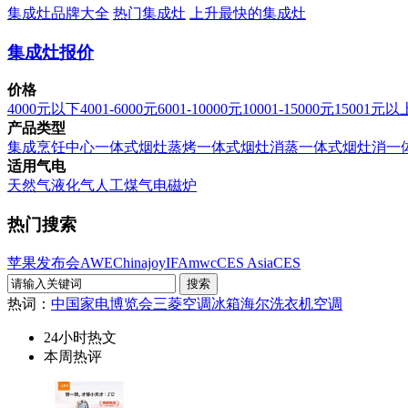
集成灶品牌大全
热门集成灶
上升最快的集成灶
集成灶报价
价格
4000元以下
4001-6000元
6001-10000元
10001-15000元
15001元以
产品类型
集成烹饪中心
一体式烟灶蒸烤
一体式烟灶消蒸
一体式烟灶消
一
适用气电
天然气
液化气
人工煤气
电磁炉
热门搜索
苹果发布会
AWE
Chinajoy
IFA
mwc
CES Asia
CES
热词：
中国家电博览会
三菱空调
冰箱
海尔洗衣机
空调
24小时热文
本周热评