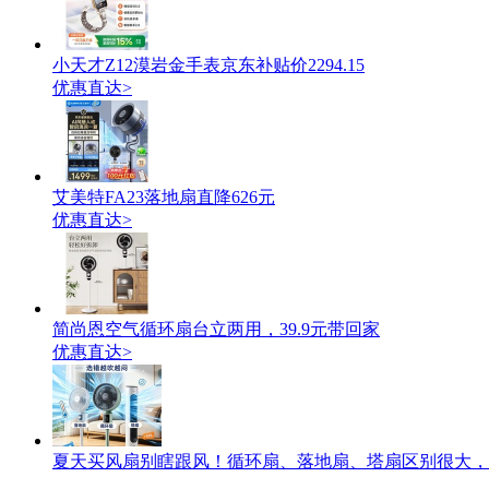
小天才Z12漠岩金手表京东补贴价2294.15
优惠直达>
艾美特FA23落地扇直降626元
优惠直达>
简尚恩空气循环扇台立两用，39.9元带回家
优惠直达>
夏天买风扇别瞎跟风！循环扇、落地扇、塔扇区别很大，