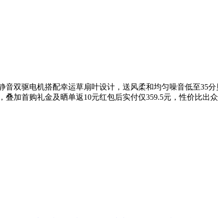
静音双驱电机搭配幸运草扇叶设计，送风柔和均匀噪音低至35分贝
，叠加首购礼金及晒单返10元红包后实付仅359.5元，性价比出