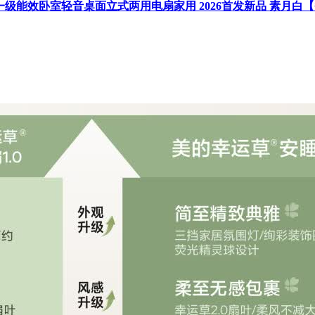
一级能效卧室轻音桌面立式两用电扇家用 2026首发新品 素月白