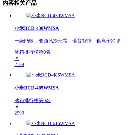
内容相关产品
小米BCD-430WMSA
一级能效，变频风冷无霜，语音智控，银离子净味
冰箱排行榜第
0
名
￥
2189
小米BCD-485WMSA
冰箱排行榜第
0
名
￥
2999