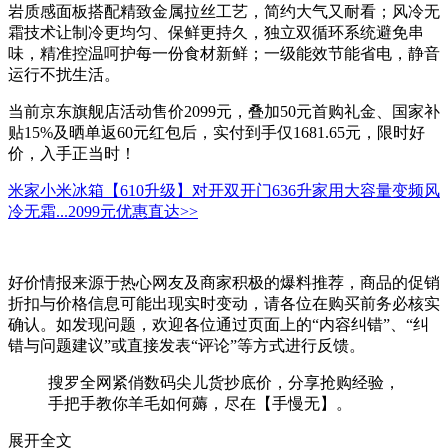
岩质感面板搭配精致金属拉丝工艺，简约大气又耐看；风冷无
霜技术让制冷更均匀、保鲜更持久，独立双循环系统避免串
味，精准控温呵护每一份食材新鲜；一级能效节能省电，静音
运行不扰生活。
当前京东旗舰店活动售价2099元，叠加50元首购礼金、国家补
贴15%及晒单返60元红包后，实付到手仅1681.65元，限时好
价，入手正当时！
米家小米冰箱【610升级】对开双开门636升家用大容量变频风
冷无霜...
2099元
优惠直达>>
好价情报来源于热心网友及商家积极的爆料推荐，商品的促销
折扣与价格信息可能出现实时变动，请各位在购买前务必核实
确认。如发现问题，欢迎各位通过页面上的“内容纠错”、“纠
错与问题建议”或直接发表“评论”等方式进行反馈。
搜罗全网紧俏数码尖儿货抄底价，分享抢购经验，
手把手教你羊毛如何薅，尽在【手慢无】。
展开全文