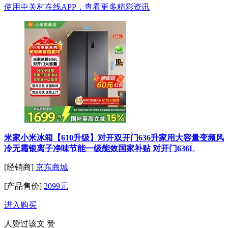
使用中关村在线APP，查看更多精彩资讯
米家小米冰箱【610升级】对开双开门636升家用大容量变频风
冷无霜银离子净味节能一级能效国家补贴 对开门636L
[经销商]
京东商城
[产品售价]
2099元
进入购买
人赞过该文
赞