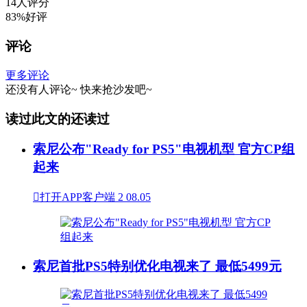
14人评分
83%好评
评论
更多评论
还没有人评论~
快来
抢沙发
吧~
读过此文的还读过
索尼公布"Ready for PS5"电视机型 官方CP组
起来

打开APP客户端
2
08.05
索尼首批PS5特别优化电视来了 最低5499元