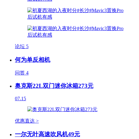
论坛
5
何为单反相机
问答
4
奥克斯22L双门迷你冰箱273元
07.15
优惠直达 >
一尔无叶高速吹风机49元