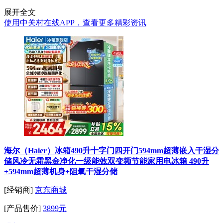
展开全文
使用中关村在线APP，查看更多精彩资讯
海尔（Haier）冰箱490升十字门四开门594mm超薄嵌入干湿分
储风冷无霜黑金净化一级能效双变频节能家用电冰箱 490升
+594mm超薄机身+阻氧干湿分储
[经销商]
京东商城
[产品售价]
3899元