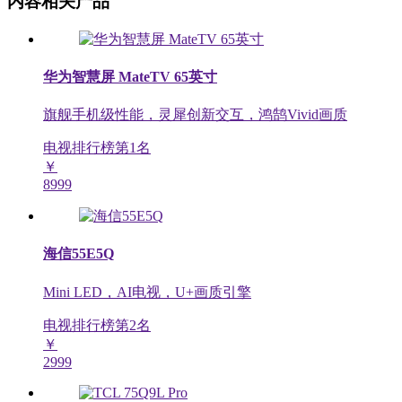
内容相关产品
华为智慧屏 MateTV 65英寸
旗舰手机级性能，灵犀创新交互，鸿鹄Vivid画质
电视排行榜第
1
名
￥
8999
海信55E5Q
Mini LED，AI电视，U+画质引擎
电视排行榜第
2
名
￥
2999