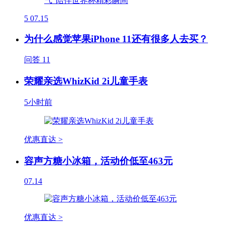
5
07.15
为什么感觉苹果iPhone 11还有很多人去买？
问答
11
荣耀亲选WhizKid 2i儿童手表
5小时前
优惠直达 >
容声方糖小冰箱，活动价低至463元
07.14
优惠直达 >