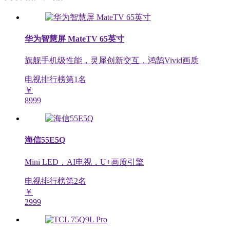
华为智慧屏 MateTV 65英寸
旗舰手机级性能，灵犀创新交互，鸿鹄Vivid画质
电视排行榜第
1
名
￥
8999
海信55E5Q
Mini LED，AI电视，U+画质引擎
电视排行榜第
2
名
￥
2999