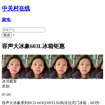
中关村在线
家电
×
容声大冰象603L冰箱钜惠
冰泪紫茉
原创
07-09
容声大冰象系列BCD-603Q50FZLBJ风冷法式门冰箱，603升