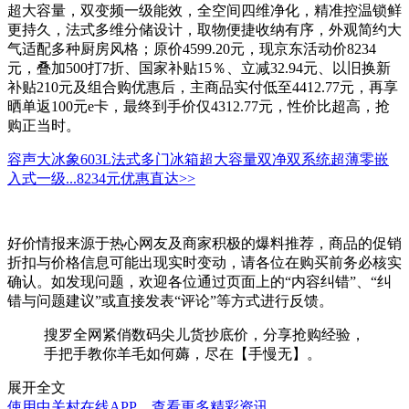
超大容量，双变频一级能效，全空间四维净化，精准控温锁鲜
更持久，法式多维分储设计，取物便捷收纳有序，外观简约大
气适配多种厨房风格；原价4599.20元，现京东活动价8234
元，叠加500打7折、国家补贴15％、立减32.94元、以旧换新
补贴210元及组合购优惠后，主商品实付低至4412.77元，再享
晒单返100元e卡，最终到手价仅4312.77元，性价比超高，抢
购正当时。
容声大冰象603L法式多门冰箱超大容量双净双系统超薄零嵌
入式一级...
8234元
优惠直达>>
好价情报来源于热心网友及商家积极的爆料推荐，商品的促销
折扣与价格信息可能出现实时变动，请各位在购买前务必核实
确认。如发现问题，欢迎各位通过页面上的“内容纠错”、“纠
错与问题建议”或直接发表“评论”等方式进行反馈。
搜罗全网紧俏数码尖儿货抄底价，分享抢购经验，
手把手教你羊毛如何薅，尽在【手慢无】。
展开全文
使用中关村在线APP，查看更多精彩资讯