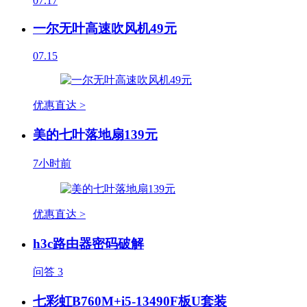
07.17
一尔无叶高速吹风机49元
07.15
优惠直达 >
美的七叶落地扇139元
7小时前
优惠直达 >
h3c路由器密码破解
问答
3
七彩虹B760M+i5-13490F板U套装