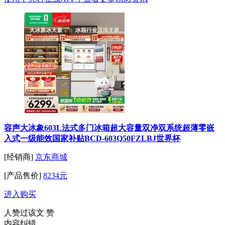
容声大冰象603L法式多门冰箱超大容量双净双系统超薄零嵌
入式一级能效国家补贴BCD-603Q50FZLBJ世界杯
[经销商]
京东商城
[产品售价]
8234元
进入购买
人赞过该文
赞
内容纠错