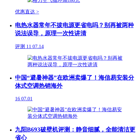
优惠直达 >
电热水器常年不拔电源更省电吗？别再被两种
说法误导，原理一次性讲清
评测
11
07.14
中国“避暑神器”在欧洲卖爆了！海信易安装分
体式空调热销海外
16
07.01
九阳B693破壁机评测：静音细腻，全能清洁更
省心