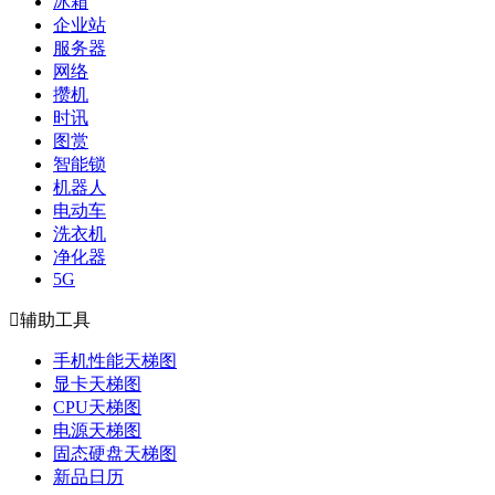
冰箱
企业站
服务器
网络
攒机
时讯
图赏
智能锁
机器人
电动车
洗衣机
净化器
5G

辅助工具
手机性能天梯图
显卡天梯图
CPU天梯图
电源天梯图
固态硬盘天梯图
新品日历