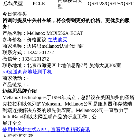
网线接口类
总线类型
PCI-E
QSFP28/QSFP+/QSFP
型
今日值得买
咨询时提及中关村在线，将会得到更好的价格、更优质的服
务!
产品名称：
Mellanox MCX556A-ECAT
参考价格：
价格面议
在线购买
商家名称：
迈络思mellanox认证代理商
联系方式：
13241201272
微信号：
13241201272
联系地址：
北京市海淀区上地信息路7号 昊海大厦306室
zol
发送商家地址到手机
商家活动：
-
产品链接：
-
迈络思品牌介绍
MellanoxTechnologies于1999年成立，总部设在美国加州的圣塔
克拉拉和以色列的Yokneam。Mellanox公司是服务器和存储端
到端连接解决方案的领先供应商。Mellanox公司一直致力于
InfiniBand和以太网互联产品的研发工作，公...
展开全文
使用中关村在线APP，查看更多精彩资讯
人赞过该文
赞