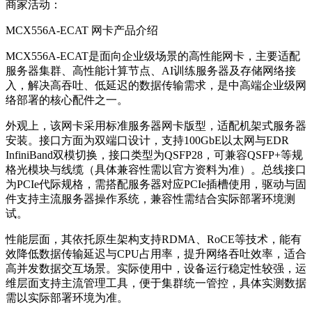
商家活动：
MCX556A-ECAT
网卡产品介绍
MCX556A-ECAT
是面向企业级场景的高性能网卡，主要适配
服务器集群、高性能计算节点、
AI
训练服务器及存储网络接
入，解决高吞吐、低延迟的数据传输需求，是中高端企业级网
络部署的核心配件之一。
外观上，该网卡采用标准服务器网卡版型，适配机架式服务器
安装。接口方面为双端口设计，支持
100GbE
以太网与
EDR
InfiniBand
双模切换，接口类型为
QSFP28
，可兼容
QSFP+
等规
格光模块与线缆（具体兼容性需以官方资料为准）。总线接口
为
PCIe
代际规格，需搭配服务器对应
PCIe
插槽使用，驱动与固
件支持主流服务器操作系统，兼容性需结合实际部署环境测
试。
性能层面，其依托原生架构支持
RDMA
、
RoCE
等技术，能有
效降低数据传输延迟与
CPU
占用率，提升网络吞吐效率，适合
高并发数据交互场景。实际使用中，设备运行稳定性较强，运
维层面支持主流管理工具，便于集群统一管控，具体实测数据
需以实际部署环境为准。