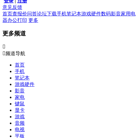
登录
|
注册
意见反馈
首页
查报价
问答
论坛
下载
手机
笔记本
游戏硬件
数码影音
家用电
器
办公打印
更多
更多频道


频道导航
首页
手机
笔记本
游戏硬件
影音
家电
键鼠
显卡
游戏
音频
电视
平板