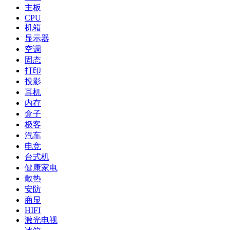
主板
CPU
机箱
显示器
空调
固态
打印
投影
耳机
内存
盒子
极客
汽车
电竞
台式机
健康家电
散热
安防
商显
HIFI
激光电视